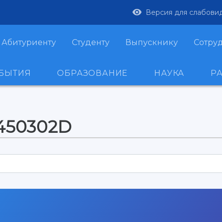
Версия для слабови
Абитуриенту
Студенту
Выпускнику
Сотру
ОБЫТИЯ
ОБРАЗОВАНИЕ
НАУКА
Р
-450302D