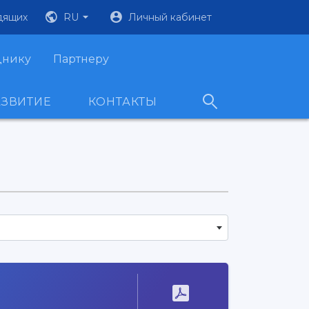
дящих
RU
Личный кабинет
днику
Партнеру
АЗВИТИЕ
КОНТАКТЫ