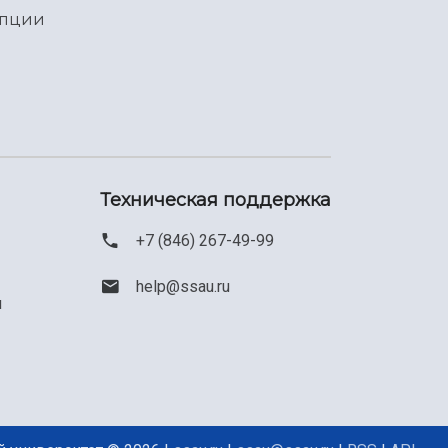
упции
Техническая поддержка
+7 (846) 267-49-99
help@ssau.ru
м