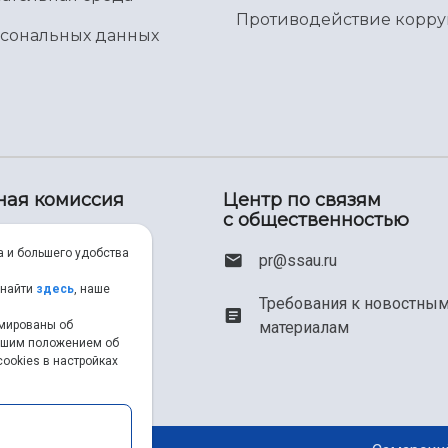
Противодействие корр
рсональных данных
ная комиссия
Центр по связям
с общественностью
00) 550-34-35
а и большего удобства
pr@ssau.ru
46) 267-48-67
 найти
здесь
, наше
Требования к новостны
рмированы об
материалам
em@ssau.ru
нашим положением об
ookies в настройках
.ru/priem