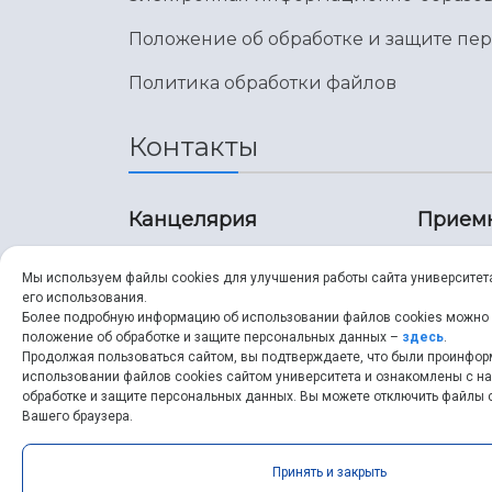
Положение об обработке и защите пе
Политика обработки файлов
Контакты
Канцелярия
Прием
8 (846) 267-43-70
8 (8
Мы используем файлы cookies для улучшения работы сайта университет
его использования.
8 (846) 267-43-70
8 (8
Более подробную информацию об использовании файлов cookies можно
положение об обработке и защите персональных данных –
здесь
.
Продолжая пользоваться сайтом, вы подтверждаете, что были проинфо
ssau@ssau.ru
pri
использовании файлов cookies сайтом университета и ознакомлены с 
обработке и защите персональных данных. Вы можете отключить файлы c
ssau
Вашего браузера.
Принять и закрыть