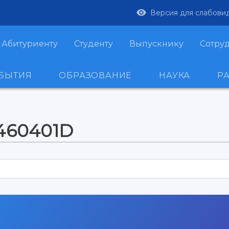
Версия для слабови
Абитуриенту
Студенту
Выпускнику
Сотру
ОБЫТИЯ
ОБРАЗОВАНИЕ
НАУКА
Р
-460401D