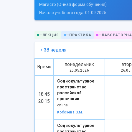
Магистр (Очная форма обучения)
Начало учебного года: 01.09.2025
—
ЛЕКЦИЯ
—
ПРАКТИКА
—
ЛАБОРАТОРНА
38 неделя
понедельник
втор
Время
25.05.2026
26.05
Социокультурное
пространство
российской
18:45
провинции
20:15
online
Кобозева З.М.
Социокультурное
пространство