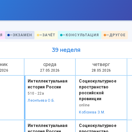
Я
—
ЭКЗАМЕН
—
ЗАЧЁТ
—
КОНСУЛЬТАЦИЯ
—
ДРУГОЕ
39 неделя
ник
среда
четверг
.2026
27.05.2026
28.05.2026
Интеллектуальная
Социокультурное
история России
пространство
российской
510 - 22а
провинции
Леонтьева О.Б.
online
Кобозева З.М.
Интеллектуальная
Социокультурное
история России
пространство