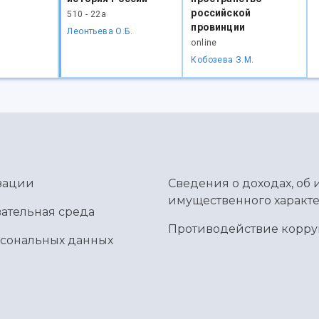
российской
510 - 22а
провинции
Леонтьева О.Б.
online
Кобозева З.М.
зации
Сведения о доходах, об 
имущественного характе
ательная среда
Противодействие корр
рсональных данных