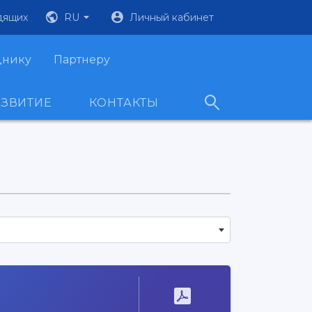
дящих
RU
Личный кабинет
днику
Партнеру
АЗВИТИЕ
КОНТАКТЫ