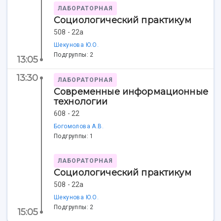
Центр истории авиационных двигателей
ЛАБОРАТОРНАЯ
Социологический практикум
Ботанический сад
Умный дом бабочек
508 - 22а
Международный межвузовский кампус
Шекунова Ю.О.
Подгруппы: 2
13:05
Сведения об образовательной организации
13:30
ЛАБОРАТОРНАЯ
Официальные документы
Современные информационные
технологии
608 - 22
Богомолова А.В.
Подгруппы: 1
ЛАБОРАТОРНАЯ
Социологический практикум
508 - 22а
Шекунова Ю.О.
Подгруппы: 2
15:05