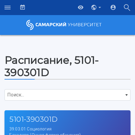
Расписание, 5101-
390301D
Поиск...
5101-390301D
39.03.01 Социология