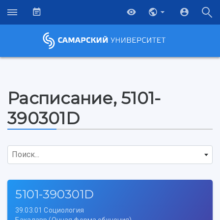
Расписание, 5101-
390301D
Поиск...
5101-390301D
39.03.01 Социология
НАЗАД