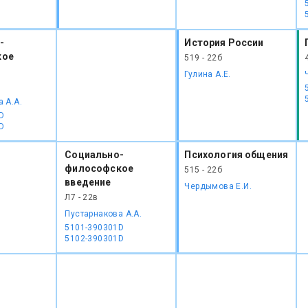
-
История России
кое
519 - 22б
Гулина А.Е.
 А.А.
D
D
Социально-
Психология общения
философское
515 - 22б
введение
Чердымова Е.И.
Л7 - 22в
Пустарнакова А.А.
5101-390301D
5102-390301D