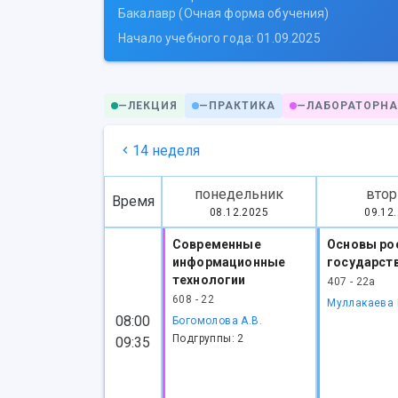
Бакалавр (Очная форма обучения)
Начало учебного года: 01.09.2025
—
ЛЕКЦИЯ
—
ПРАКТИКА
—
ЛАБОРАТОРНА
14 неделя
понедельник
втор
Время
08.12.2025
09.12
Современные
Основы ро
информационные
государст
технологии
407 - 22а
608 - 22
Муллакаева 
08:00
Богомолова А.В.
Подгруппы: 2
09:35