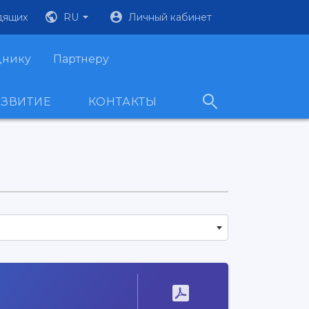
дящих
RU
Личный кабинет
днику
Партнеру
АЗВИТИЕ
КОНТАКТЫ