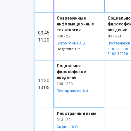
Современные
Социально
информационные
философс
технологии
введение
09:45
608 - 22
Л9 - 22в
11:20
Богомолова А.В.
Пустарнакова
Подгруппы: 2
5101-390301
5102-390301
Социально-
философское
введение
11:30
108 - 22б
13:05
Пустарнакова А.А.
Иностранный язык
313 - 22а
Сафина А.О.