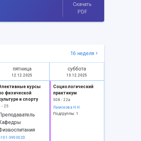
Скачать
PDF
16 неделя
пятница
суббота
12.12.2025
13.12.2025
Элективные курсы
Социологический
по физической
практикум
культуре и спорту
508 - 22а
1 - 25
Ламскова Н.Н.
Подгруппы: 1
Преподаватель
Кафедры
Физвоспитания
5101-390302D