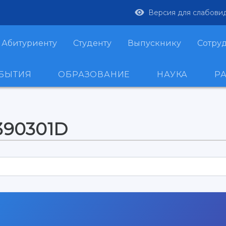
Версия для слабови
Абитуриенту
Студенту
Выпускнику
Сотру
ОБЫТИЯ
ОБРАЗОВАНИЕ
НАУКА
Р
390301D