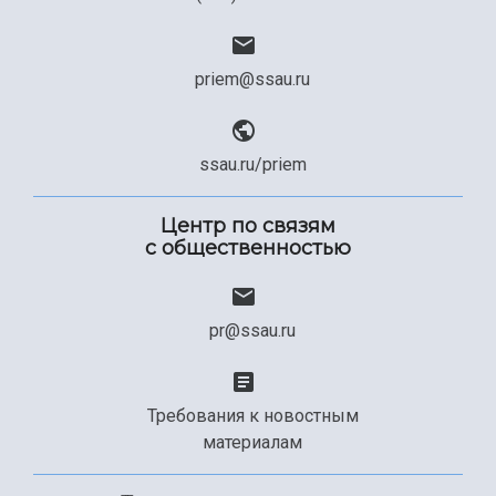
priem@ssau.ru
ssau.ru/priem
Центр по связям
с общественностью
pr@ssau.ru
Требования к новостным
материалам