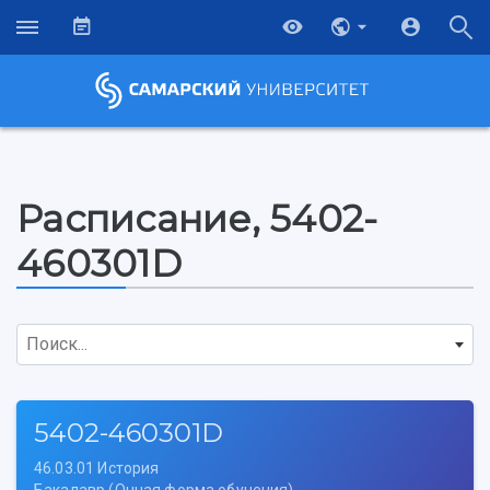
Расписание, 5402-
460301D
Поиск...
5402-460301D
46.03.01 История
НАЗАД