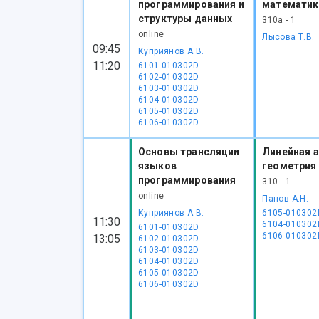
программирования и
математик
структуры данных
310а - 1
online
Лысова Т.В.
09:45
Куприянов А.В.
11:20
6101-010302D
6102-010302D
6103-010302D
6104-010302D
6105-010302D
6106-010302D
Основы трансляции
Линейная а
языков
геометрия
программирования
310 - 1
online
Панов А.Н.
Куприянов А.В.
6105-010302
11:30
6104-010302
6101-010302D
6106-010302
13:05
6102-010302D
6103-010302D
6104-010302D
6105-010302D
6106-010302D