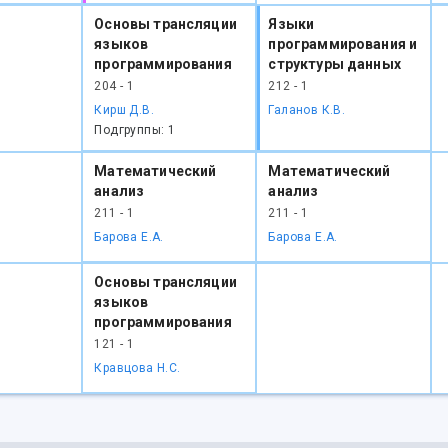
Основы трансляции
Языки
языков
программирования и
программирования
структуры данных
204 - 1
212 - 1
Кирш Д.В.
Галанов К.В.
Подгруппы: 1
Математический
Математический
анализ
анализ
211 - 1
211 - 1
Барова Е.А.
Барова Е.А.
Основы трансляции
языков
программирования
121 - 1
Кравцова Н.С.