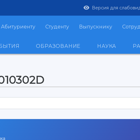
Версия для слабови
Абитуриенту
Студенту
Выпускнику
Сотру
ОБЫТИЯ
ОБРАЗОВАНИЕ
НАУКА
Р
-010302D
ика