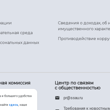
зации
Сведения о доходах, об 
имущественного характе
ательная среда
Противодействие корр
рсональных данных
ная комиссия
Центр по связям
с общественностью
00) 550-34-35
а и большего удобства
pr@ssau.ru
46) 267-48-67
 найти
здесь
, наше
Требования к новостны