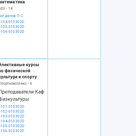
математика
503 - 14
Богданов П.С.
6104-010302D
6105-010302D
6106-010302D
Элективные курсы
по физической
культуре и спорту
Спорткомплекс - 6
Преподаватели Каф
Физкультуры
6101-010302D
6102-010302D
6103-010302D
6104-010302D
6105-010302D
6106-010302D