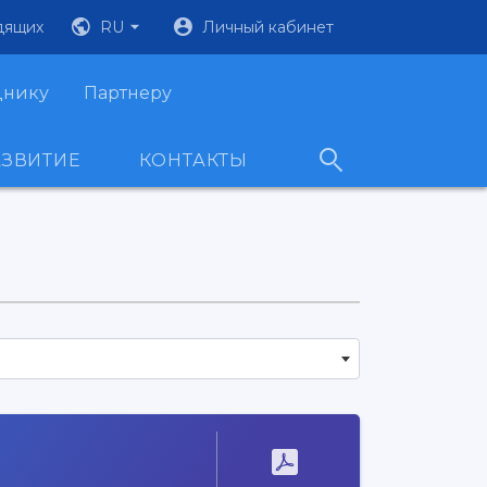
дящих
RU
Личный кабинет
днику
Партнеру
АЗВИТИЕ
КОНТАКТЫ