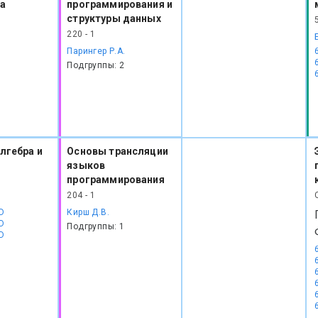
а
программирования и
структуры данных
220 - 1
Парингер Р.А.
Подгруппы: 2
лгебра и
Основы трансляции
языков
программирования
204 - 1
D
Кирш Д.В.
D
Подгруппы: 1
D