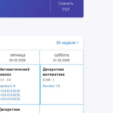
Скачать
PDF
26 неделя
пятница
суббота
20.02.2026
21.02.2026
Математический
Дискретная
анализ
математика
517 - 14
310б - 1
Барова Е.А.
Лысова Т.В.
6104-010302D
6105-010302D
6106-010302D
Дискретная