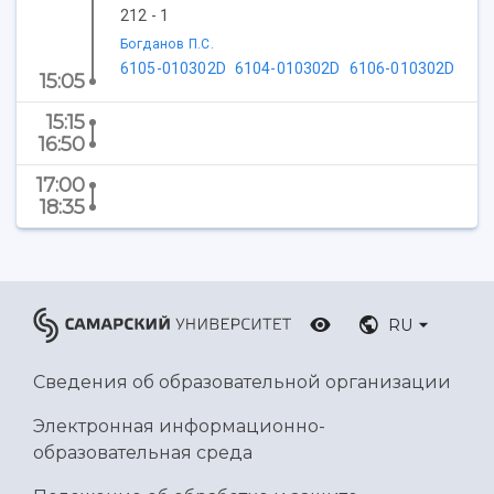
212 - 1
Ботанический сад
Умный дом бабочек
Богданов П.С.
6105-010302D
6104-010302D
6106-010302D
Международный межвузовский кампус
15:05
Сведения об образовательной организации
15:15
16:50
Официальные документы
17:00
18:35
RU
Сведения об образовательной организации
Электронная информационно-
образовательная среда