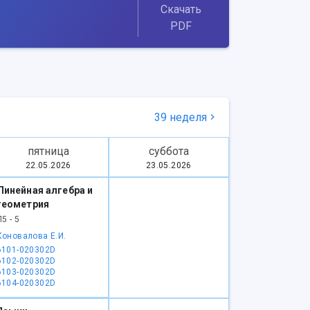
Скачать
PDF
39 неделя
пятница
суббота
22.05.2026
23.05.2026
Линейная алгебра и
геометрия
Л5 - 5
Коновалова Е.И.
6101-020302D
6102-020302D
6103-020302D
6104-020302D