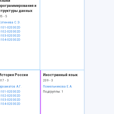
Языки
программирования и
структуры данных
Л5 - 5
Котенева С.Э.
6101-020302D
6102-020302D
6103-020302D
6104-020302D
История России
Иностранный язык
417 - 3
209 - 3
Арзаматов А.Г.
Помельникова Е.А.
6101-020302D
Подгруппы: 1
6102-020302D
6103-020302D
6104-020302D