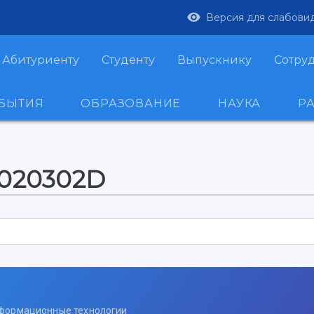
Версия для слабови
Абитуриенту
Студенту
Выпускнику
Сотру
ОБЫТИЯ
ОБРАЗОВАНИЕ
НАУКА
Р
-020302D
нформационные технологии