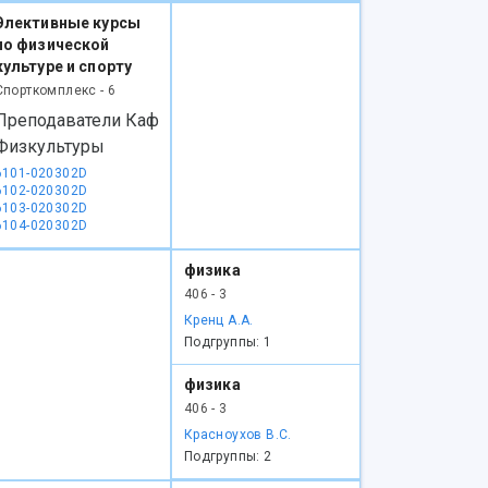
Элективные курсы
по физической
культуре и спорту
Спорткомплекс - 6
Преподаватели Каф
Физкультуры
6101-020302D
6102-020302D
6103-020302D
6104-020302D
физика
406 - 3
Кренц А.А.
Подгруппы: 1
физика
406 - 3
Красноухов В.С.
Подгруппы: 2