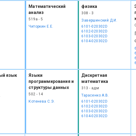
Математический
физика
анализ
308 - 3
519а - 5
Завершинский Д.И.
Читоркин Е.Е.
6101-020302D
6102-020302D
6103-020302D
6104-020302D
ый язык
Языки
Дискретная
программирования и
математика
структуры данных
313 - адм
502 - 14
2
Тарасенко А.В.
Котенева С.Э.
6101-020302D
6102-020302D
6103-020302D
6104-020302D