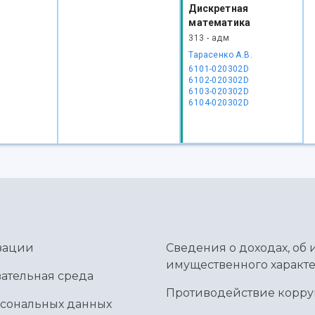
Дискретная
математика
313 - адм
Тарасенко А.В.
6101-020302D
6102-020302D
6103-020302D
6104-020302D
зации
Сведения о доходах, об 
имущественного характе
ательная среда
Противодействие корр
рсональных данных