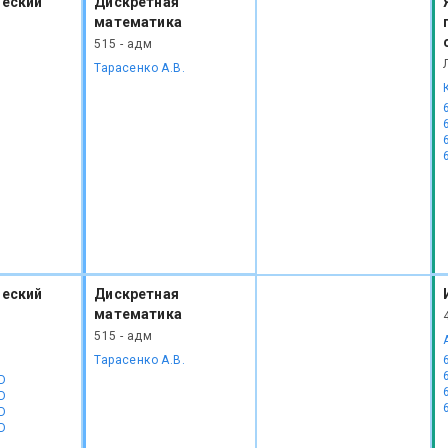
еский
Дискретная
математика
515 - адм
.
Тарасенко А.В.
еский
Дискретная
математика
515 - адм
.
Тарасенко А.В.
D
D
D
D