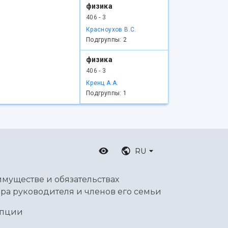
физика
406 - 3
Красноухов В.С.
Подгруппы: 2
физика
406 - 3
Кренц А.А.
Подгруппы: 1
RU
имуществе и обязательствах
ра руководителя и членов его семьи
упции