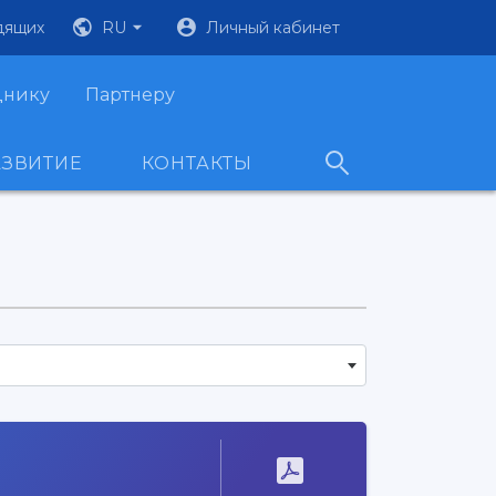
дящих
RU
Личный кабинет
днику
Партнеру
АЗВИТИЕ
КОНТАКТЫ