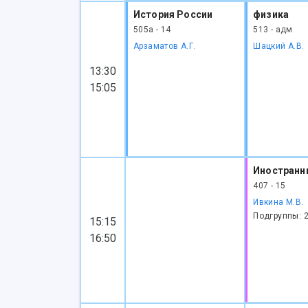
История России
физика
505а - 14
513 - адм
Арзаматов А.Г.
Шацкий А.В.
13:30
15:05
Иностранн
407 - 15
Ивкина М.В.
Подгруппы: 
15:15
16:50