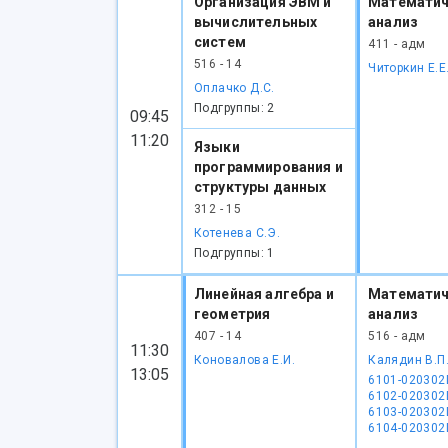
Организация ЭВМ и
Математич
вычислительных
анализ
систем
411 - адм
516 - 14
Читоркин Е.Е
Оплачко Д.С.
Подгруппы: 2
09:45
11:20
Языки
программирования и
структуры данных
312 - 15
Котенева С.Э.
Подгруппы: 1
Линейная алгебра и
Математич
геометрия
анализ
407 - 14
516 - адм
11:30
Коновалова Е.И.
Калядин В.П
13:05
6101-020302
6102-020302
6103-020302
6104-020302