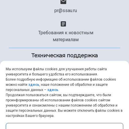
pr@ssau.ru
Требования к новостным
материалам
Техническая поддержка
Мы используем файлы cookies для улучшения работы сайта
университета и большего удобства его использования.
+7 (846) 267-49-99
Более подробную информацию об использовании файлов cookies
можно найти
здесь
, наше положение об обработке и защите
персональных данных –
здесь
.
Продолжая пользоваться сайтом, вы подтверждаете, что были
help@ssau.ru
проинформированы об использовании файлов cookies сайтом
университета и ознакомлены с нашим положением об обработке и
защите персональных данных. Вы можете отключить файлы cookies в
настройках Вашего браузера.
Самарский университет © 2026 |
ssau.ru
|
ssau@ssau.ru
|