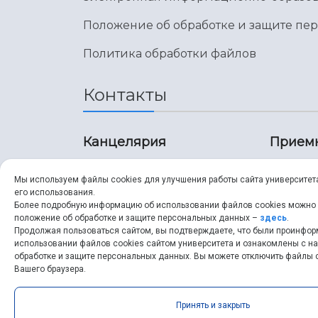
Положение об обработке и защите пе
Политика обработки файлов
Контакты
Канцелярия
Прием
8 (846) 267-43-70
8 (8
Мы используем файлы cookies для улучшения работы сайта университет
его использования.
8 (846) 267-43-70
8 (8
Более подробную информацию об использовании файлов cookies можно
положение об обработке и защите персональных данных –
здесь
.
Продолжая пользоваться сайтом, вы подтверждаете, что были проинфо
ssau@ssau.ru
pri
использовании файлов cookies сайтом университета и ознакомлены с 
обработке и защите персональных данных. Вы можете отключить файлы c
ssau
Вашего браузера.
Принять и закрыть