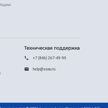
упции
Техническая поддержка
+7 (846) 267-49-99
help@ssau.ru
м