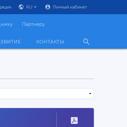
дящих
RU
Личный кабинет
днику
Партнеру
АЗВИТИЕ
КОНТАКТЫ