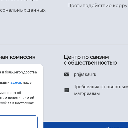
Противодействие корр
рсональных данных
ная комиссия
Центр по связям
с общественностью
00) 550-34-35
а и большего удобства
pr@ssau.ru
46) 267-48-67
 найти
здесь
, наше
Требования к новостны
рмированы об
материалам
em@ssau.ru
нашим положением об
ookies в настройках
.ru/priem