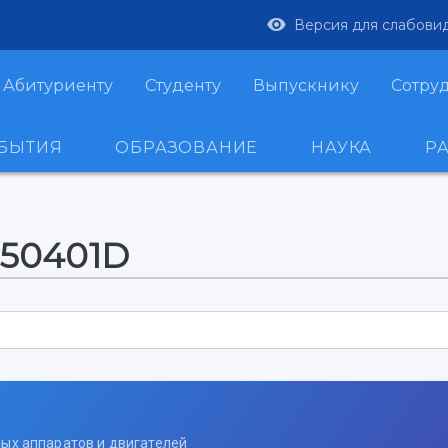
Версия для слабови
Абитуриенту
Студенту
Выпускнику
Сотру
ОБЫТИЯ
ОБРАЗОВАНИЕ
НАУКА
Р
250401D
ных аппаратов и двигателей