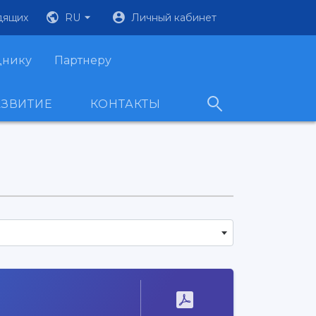
дящих
RU
Личный кабинет
днику
Партнеру
АЗВИТИЕ
КОНТАКТЫ