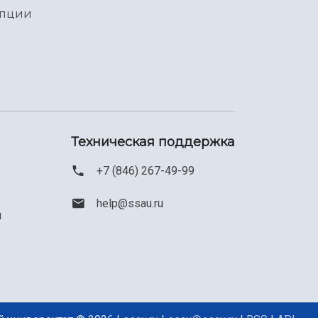
упции
Техническая поддержка
+7 (846) 267-49-99
help@ssau.ru
м