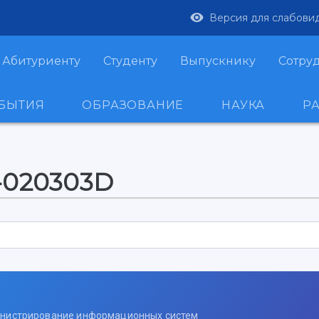
Версия для слабови
Абитуриенту
Студенту
Выпускнику
Сотру
ОБЫТИЯ
ОБРАЗОВАНИЕ
НАУКА
Р
-020303D
министрирование информационных систем