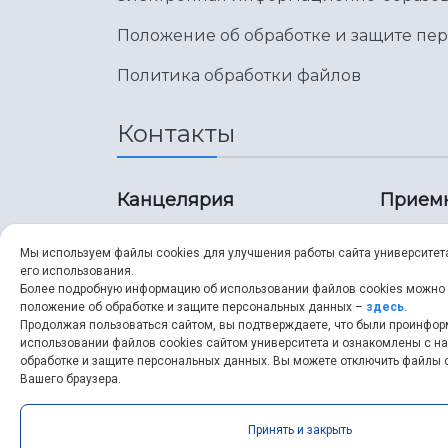
Положение об обработке и защите пе
Политика обработки файлов
Контакты
Канцелярия
Прием
8 (846) 267-43-70
8 (8
Мы используем файлы cookies для улучшения работы сайта университет
его использования.
8 (846) 267-43-70
8 (8
Более подробную информацию об использовании файлов cookies можно
положение об обработке и защите персональных данных –
здесь
.
Продолжая пользоваться сайтом, вы подтверждаете, что были проинфо
ssau@ssau.ru
pri
использовании файлов cookies сайтом университета и ознакомлены с 
обработке и защите персональных данных. Вы можете отключить файлы c
ssau
Вашего браузера.
Принять и закрыть