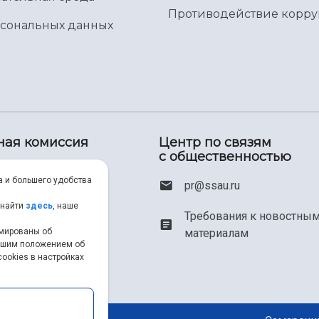
Противодействие корр
рсональных данных
ная комиссия
Центр по связям
с общественностью
00) 550-34-35
а и большего удобства
pr@ssau.ru
46) 267-48-67
 найти
здесь
, наше
Требования к новостны
рмированы об
материалам
em@ssau.ru
нашим положением об
ookies в настройках
.ru/priem