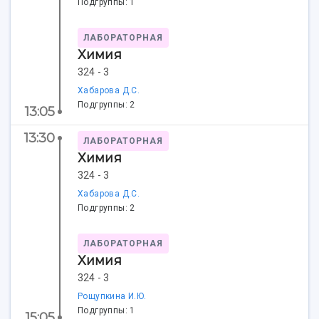
Подгруппы: 1
Учебный аэродром
Центр истории авиационных двигателей
Ботанический сад
ЛАБОРАТОРНАЯ
Химия
Умный дом бабочек
324 - 3
Международный межвузовский кампус
Хабарова Д.С.
Сведения об образовательной организации
Подгруппы: 2
13:05
Официальные документы
13:30
ЛАБОРАТОРНАЯ
Химия
324 - 3
Хабарова Д.С.
Подгруппы: 2
ЛАБОРАТОРНАЯ
Химия
324 - 3
Рощупкина И.Ю.
Подгруппы: 1
15:05