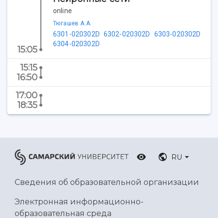
Ботанический сад
online
Умный дом бабочек
Тюгашев А.А.
Международный межвузовский кампус
6301-020302D
6302-020302D
6303-020302D
6304-020302D
15:05
Сведения об образовательной организации
15:15
Официальные документы
16:50
17:00
18:35
RU
Сведения об образовательной организации
Электронная информационно-
образовательная среда