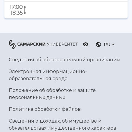
Ботанический сад
17:00
Умный дом бабочек
18:35
Международный межвузовский кампус
Сведения об образовательной организации
Официальные документы
RU
Сведения об образовательной организации
Электронная информационно-
образовательная среда
Положение об обработке и защите
персональных данных
Политика обработки файлов
Сведения о доходах, об имуществе и
обязательствах имущественного характера