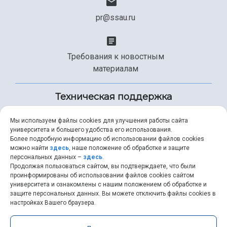
pr@ssau.ru
Требования к новостным
материалам
Техническая поддержка
Мы используем файлы cookies для улучшения работы сайта
университета и большего удобства его использования.
+7 (846) 267-49-99
Более подробную информацию об использовании файлов cookies
можно найти
здесь
, наше положение об обработке и защите
персональных данных –
здесь
.
Продолжая пользоваться сайтом, вы подтверждаете, что были
help@ssau.ru
проинформированы об использовании файлов cookies сайтом
университета и ознакомлены с нашим положением об обработке и
защите персональных данных. Вы можете отключить файлы cookies в
настройках Вашего браузера.
Самарский университет © 2026 |
ssau.ru
|
ssau@ssau.ru
|