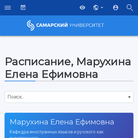
Расписание, Марухина
Елена Ефимовна
Поиск...
Марухина Елена Ефимовна
НАЗАД
Об университете
Новости
Образование
Научно-исследовательская деятельность
Кафедра иностранных языков и русского как