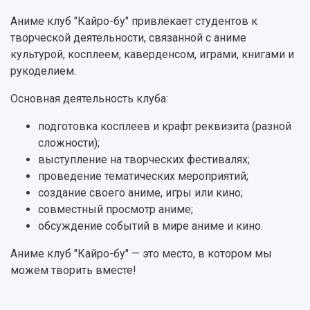
Тестирование иностранных граждан на
Кафедры
Материальная база
Аниме клуб "Кайро-бу" привлекает студентов к
знание русского языка, истории России и
Научные подразделения
Подразделения научного обслуживания
основ законодательства РФ
творческой деятельности, связанной с аниме
Отделы и службы
Организационные документы
культурой, косплеем, каверденсом, играми, книгами и
Общественные организации
Платные образовательные услуги
рукоделием.
Результаты научно-исследовательской
Институт искусственного интеллекта
Скидки на обучение
деятельности
Основная деятельность клуба:
Инжиниринговый центр
Научно-технические разработки
Подготовительные курсы
Аграрный карбоновый полигон
подготовка косплеев и крафт реквизита (разной
Конкурсы научных проектов и грантов
Архив
сложности);
Областной конкурс "Молодой учёный"
Библиотека
Фирменный стиль
выступление на творческих фестивалях;
Отчеты о научно-исследовательской
Видеолекции
проведение тематических мероприятий;
деятельности
Устойчивое развитие
создание своего аниме, игры или кино;
Журналы Самарского университета
Противодействие COVID-19
совместный просмотр аниме;
Научные конференции
Кампус
обсуждение событий в мире аниме и кино.
Патенты
3D-тур по университету
Публикации и издания
Аниме клуб "Кайро-бу" — это место, в котором мы
Музеи
Отчеты о проведенных конференциях
можем творить вместе!
Учебный аэродром
Центр истории авиационных двигателей
Ботанический сад