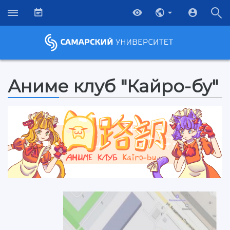
Аниме клуб "Кайро-бу"
НАЗАД