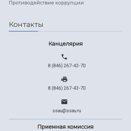
Международный межвузовский кампус
Противодействие коррупции
Сведения об образовательной организации
Контакты
Официальные документы
Канцелярия
8 (846) 267-43-70
8 (846) 267-43-70
ssau@ssau.ru
Приемная комиссия