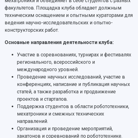
мехатроники и объединяет в себе студентов с разных
История
Главные новости
Почему я выбираю Самарский университет?
Основные научные направления
факультетов. Площадка клуба обладает должным
Ключевые факты
Бортжурнал
Абитуриенту
Научные школы и ведущие научные коллектив
техническим оснащением и опытными кураторами для
Рейтинги
Объявления
Бакалавриат и специалитет
Диссертационные советы
ведения научно-исследовательских и опытно-
События
Магистратура
Подготовка научных кадров
конструкторских работ.
Руководство
Аспирантура
Конкурс на замещение должностей научных
СМИ об университете
Наблюдательный совет
Формы обучения
работников
Основные направления деятельности клуба:
Попечительский совет
Учебные планы
Научно-технический совет
Пресс-центр
Участие в соревнованиях, турнирах и фестивалях
Ученый совет
Дополнительное образование
Научные проекты и темы
Газета "Полет"
регионального, всероссийского и
Ректорат
Институты и факультеты
Газета "Самарский университет"
международного уровней.
Кадровый резерв
Аспирантура и докторантура
Проведение научных исследований, участие в
Мы в соцсетях
Образовательные программы
конференциях, написание и публикация научных
Персоналии
Справочные материалы
статей, а также разработка и продвижение
Мультимедиа
Профессорско-преподавательский состав
Сотрудники и преподаватели
проектов и стартапов.
Научная инфраструктура
Расписание занятий
Заслуженные деятели
Поддержка студентов в области робототехники,
Подкасты
Научно-исследовательские подразделения
мехатроники и смежных технических
Структура университета
Стипендии
Структурная схема управления научно-
Просветительский проект "Одержимы наукой
направлений.
Институты и факультеты
исследовательской деятельностью
Организация и проведение мероприятий,
Тестирование иностранных граждан на
Кафедры
Материальная база
знание русского языка, истории России и
хакатонов и соревнований по робототехнике.