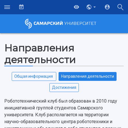
Направления
деятельности
Общая информация
Направления деятельности
Достижения
Робототехнический клуб был образован в 2010 году
инициативной группой студентов Самарского
НАЗАД
университета. Клуб располагается на территории
научно-образовательного центра робототехники и
Об университете
Новости
Образование
Научно-исследовательская деятельность