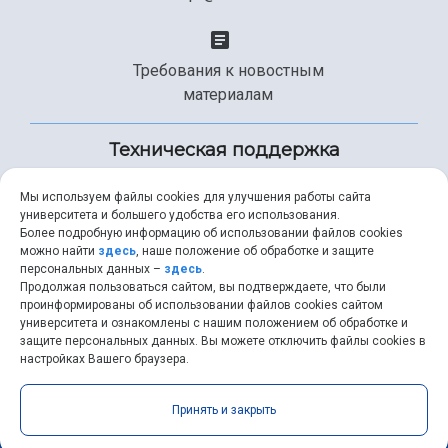
Требования к новостным
материалам
Техническая поддержка
Мы используем файлы cookies для улучшения работы сайта
университета и большего удобства его использования.
+7 (846) 267-49-99
Более подробную информацию об использовании файлов cookies
можно найти
здесь
, наше положение об обработке и защите
персональных данных –
здесь
.
Продолжая пользоваться сайтом, вы подтверждаете, что были
help@ssau.ru
проинформированы об использовании файлов cookies сайтом
университета и ознакомлены с нашим положением об обработке и
защите персональных данных. Вы можете отключить файлы cookies в
настройках Вашего браузера.
Самарский университет © 2026 |
ssau.ru
|
ssau@ssau.ru
|
Принять и закрыть
RSS
|
API