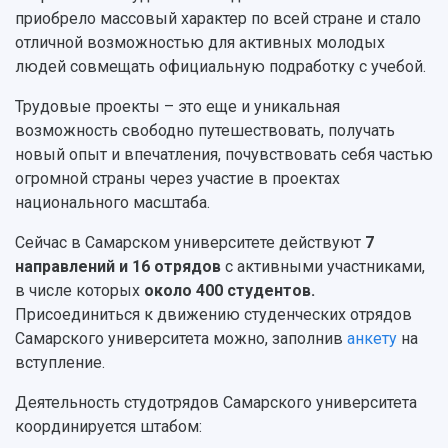
Персоналии
Справочные материалы
приобрело массовый характер по всей стране и стало
Мультимедиа
Профессорско-преподавательский состав
отличной возможностью для активных молодых
Сотрудники и преподаватели
Научная инфраструктура
Расписание занятий
людей совмещать официальную подработку с учебой.
Заслуженные деятели
Подкасты
Научно-исследовательские подразделения
Трудовые проекты – это еще и уникальная
Структура университета
Стипендии
Структурная схема управления научно-
Просветительский проект "Одержимы наукой
возможность свободно путешествовать, получать
Институты и факультеты
исследовательской деятельностью
Тестирование иностранных граждан на
новый опыт и впечатления, почувствовать себя частью
Кафедры
Материальная база
знание русского языка, истории России и
огромной страны через участие в проектах
Научные подразделения
Подразделения научного обслуживания
основ законодательства РФ
национального масштаба.
Отделы и службы
Организационные документы
Общественные организации
Платные образовательные услуги
Сейчас в Самарском университете действуют
7
Результаты научно-исследовательской
Институт искусственного интеллекта
Скидки на обучение
направлений и 16 отрядов
с активными участниками,
деятельности
Инжиниринговый центр
в числе которых
около 400 студентов.
Научно-технические разработки
Подготовительные курсы
Аграрный карбоновый полигон
Присоединиться к движению студенческих отрядов
Конкурсы научных проектов и грантов
Архив
Самарского университета можно, заполнив
анкету
на
Областной конкурс "Молодой учёный"
Библиотека
вступление.
Фирменный стиль
Отчеты о научно-исследовательской
Видеолекции
деятельности
Деятельность студотрядов Самарского университета
Устойчивое развитие
Журналы Самарского университета
координируется штабом:
Противодействие COVID-19
Научные конференции