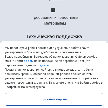
Требования к новостным
материалам
Техническая поддержка
Мы используем файлы cookies для улучшения работы сайта
университета и большего удобства его использования.
+7 (846) 267-49-99
Более подробную информацию об использовании файлов cookies
можно найти
здесь
, наше положение об обработке и защите
персональных данных –
здесь
.
Продолжая пользоваться сайтом, вы подтверждаете, что были
help@ssau.ru
проинформированы об использовании файлов cookies сайтом
университета и ознакомлены с нашим положением об обработке и
защите персональных данных. Вы можете отключить файлы cookies в
настройках Вашего браузера.
Самарский университет © 2026 |
ssau.ru
|
ssau@ssau.ru
|
Принять и закрыть
RSS
|
API