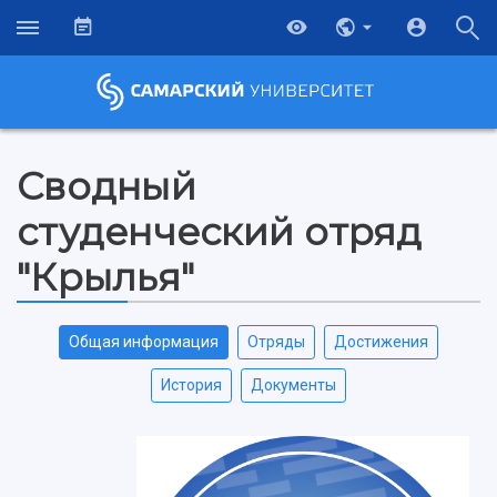
Сводный
студенческий отряд
"Крылья"
Общая информация
Отряды
Достижения
История
Документы