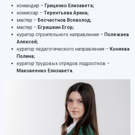
Кампус
Патенты
командир –
Гриценко Елизавета;
3D-тур по университету
Публикации и издания
комиссар –
Терентьева Арина;
Музеи
Отчеты о проведенных конференциях
мастер –
Бесчастнов Всеволод;
Учебный аэродром
мастер –
Еграшкин Егор;
Центр истории авиационных двигателей
куратор строительного направления –
Полежаев
Ботанический сад
Алексей;
Умный дом бабочек
куратор педагогического направления –
Коняева
Международный межвузовский кампус
Полина;
куратор трудовых отрядов подростков –
Сведения об образовательной организации
Маковеенко Елизавета.
Официальные документы