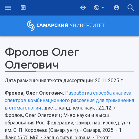
Фролов Олег
Олегович
Дата размещения текста диссертации: 20.11.2025 г.
Фролов, Олег Олегович.
Разработка способа анализа
спектров комбинационного рассеяния для применения
в стоматологии
: дис. ... канд. техн. наук : 2.2.12. /
Фролов, Олег Олегович ; М-во науки и высш.
образования Рос. Федерации, Самар. нац. исслед. ун-т
им. С. П. Королева (Самар. ун-т). - Самаpа, 2025. - 1
файл (5,70 Мб). - Загл. с титул. экрана. - Текст :
НАЗАД