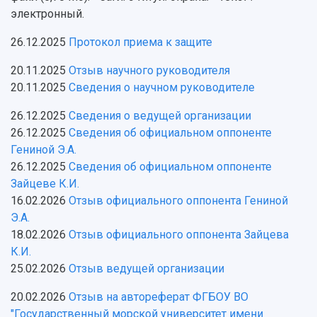
электронный.
Об университете
Новости
Образование
Научно-исследовательская деятельность
26.12.2025
Протокол приема к защите
История
Главные новости
Почему я выбираю Самарский университет?
Основные научные направления
Ключевые факты
Бортжурнал
Абитуриенту
Научные школы и ведущие научные коллектив
20.11.2025
Отзыв научного руководителя
Рейтинги
Объявления
Бакалавриат и специалитет
Диссертационные советы
20.11.2025
Сведения о научном руководителе
События
Магистратура
Подготовка научных кадров
Руководство
Аспирантура
Конкурс на замещение должностей научных
26.12.2025
Сведения о ведущей организации
СМИ об университете
Наблюдательный совет
Формы обучения
работников
26.12.2025
Сведения об официальном оппоненте
Попечительский совет
Учебные планы
Научно-технический совет
Гениной Э.А.
Пресс-центр
Ученый совет
Дополнительное образование
26.12.2025
Сведения об официальном оппоненте
Научные проекты и темы
Газета "Полет"
Ректорат
Зайцеве К.И.
Институты и факультеты
Газета "Самарский университет"
16.02.2026
Отзыв официального оппонента Гениной
Кадровый резерв
Аспирантура и докторантура
Мы в соцсетях
Э.А.
Образовательные программы
Персоналии
Справочные материалы
18.02.2026
Отзыв официального оппонента Зайцева
Мультимедиа
Профессорско-преподавательский состав
К.И.
Сотрудники и преподаватели
Научная инфраструктура
Расписание занятий
25.02.2026
Отзыв ведущей организации
Заслуженные деятели
Подкасты
Научно-исследовательские подразделения
20.02.2026
Отзыв на автореферат ФГБОУ ВО
Структура университета
Стипендии
Структурная схема управления научно-
Просветительский проект "Одержимы наукой
"Государственный морской университет имени