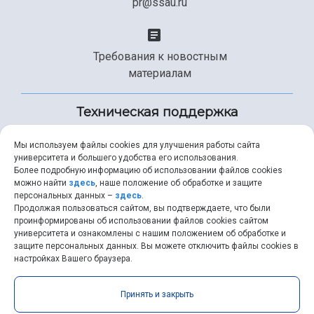
pr@ssau.ru
Требования к новостным
материалам
Техническая поддержка
Мы используем файлы cookies для улучшения работы сайта
университета и большего удобства его использования.
+7 (846) 267-49-99
Более подробную информацию об использовании файлов cookies
можно найти
здесь
, наше положение об обработке и защите
персональных данных –
здесь
.
Продолжая пользоваться сайтом, вы подтверждаете, что были
help@ssau.ru
проинформированы об использовании файлов cookies сайтом
университета и ознакомлены с нашим положением об обработке и
защите персональных данных. Вы можете отключить файлы cookies в
настройках Вашего браузера.
Самарский университет © 2026 |
ssau.ru
|
ssau@ssau.ru
|
Принять и закрыть
RSS
|
API