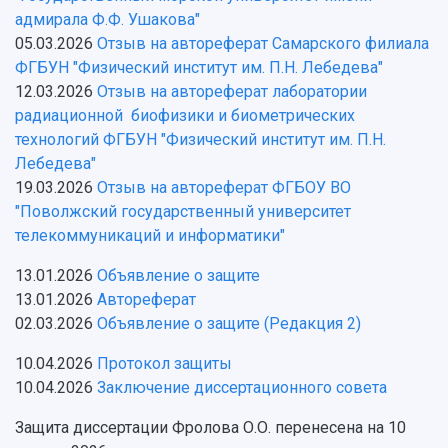
Институты и факультеты
исследовательской деятельностью
Тестирование иностранных граждан на
адмирала Ф.Ф. Ушакова"
Кафедры
Материальная база
знание русского языка, истории России и
05.03.2026
Отзыв на автореферат Самарского филиала
Научные подразделения
Подразделения научного обслуживания
основ законодательства РФ
ФГБУН "Физический институт им. П.Н. Лебедева"
Отделы и службы
Организационные документы
12.03.2026
Отзыв на автореферат лаборатории
Общественные организации
Платные образовательные услуги
Результаты научно-исследовательской
радиационной биофизики и биометрических
Институт искусственного интеллекта
Скидки на обучение
деятельности
технологий ФГБУН "Физический институт им. П.Н.
Инжиниринговый центр
Лебедева"
Научно-технические разработки
Подготовительные курсы
Аграрный карбоновый полигон
19.03.2026
Отзыв на автореферат ФГБОУ ВО
Конкурсы научных проектов и грантов
Архив
"Поволжский государственный университет
Областной конкурс "Молодой учёный"
Библиотека
Фирменный стиль
телекоммуникаций и информатики"
Отчеты о научно-исследовательской
Видеолекции
деятельности
13.01.2026
Объявление о защите
Устойчивое развитие
Журналы Самарского университета
13.01.2026
Автореферат
Противодействие COVID-19
Научные конференции
Кампус
02.03.2026
Объявление о защите (Редакция 2)
Патенты
3D-тур по университету
Публикации и издания
10.04.2026
Протокол защиты
Музеи
Отчеты о проведенных конференциях
10.04.2026
Заключение диссертационного совета
Учебный аэродром
Центр истории авиационных двигателей
Защита диссертации Фролова О.О. перенесена на 10