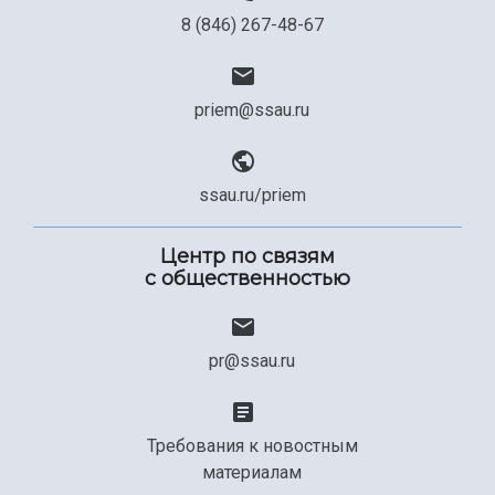
8 (846) 267-48-67
priem@ssau.ru
ssau.ru/priem
Центр по связям
с общественностью
pr@ssau.ru
Требования к новостным
материалам