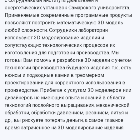
с сотрудниками института двигателей и
Об университете
Новости
Образование
Научно-исследовательская деятельность
энергетических установок Самарского университета.
История
Главные новости
Почему я выбираю Самарский университет?
Основные научные направления
Применяемые современные программные продукты
Ключевые факты
Бортжурнал
Абитуриенту
Научные школы и ведущие научные коллектив
позволяют построить математическую 3D модель
Рейтинги
Объявления
Бакалавриат и специалитет
Диссертационные советы
любой сложности. Сотрудники лаборатории
События
Магистратура
Подготовка научных кадров
используют 3D моделирование изделий и
Руководство
Аспирантура
Конкурс на замещение должностей научных
сопутствующих технологических процессов их
СМИ об университете
Наблюдательный совет
Формы обучения
работников
изготовления для подготовки производства. Мы
Попечительский совет
Учебные планы
Научно-технический совет
готовы Вам помочь в разработке 3D модели с учетом
Пресс-центр
Ученый совет
Дополнительное образование
технологии производства будущего изделия, т.к., есть
Научные проекты и темы
Газета "Полет"
Ректорат
нюнсы и подводные камни в трехмерном
Институты и факультеты
Газета "Самарский университет"
проектировании для корректного использования в
Кадровый резерв
Аспирантура и докторантура
производстве. Прибегая к услугам 3D моделеров или
Мы в соцсетях
Образовательные программы
дизайнеров не имеющих опыта и знаний в области
Персоналии
Справочные материалы
технологий послойного выращивания, механической
Мультимедиа
Профессорско-преподавательский состав
Сотрудники и преподаватели
обработки, обработки давлением, резанием, литья и
Научная инфраструктура
Расписание занятий
Заслуженные деятели
Подкасты
др., вы рискуете потерять деньги, а самое главное
Научно-исследовательские подразделения
время затраченное на 3D моделирование изделия.
Структура университета
Стипендии
Структурная схема управления научно-
Просветительский проект "Одержимы наукой
Институты и факультеты
исследовательской деятельностью