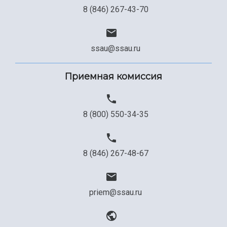
Сведения об образовательной организации
8 (846) 267-43-70
Официальные документы
ssau@ssau.ru
Приемная комиссия
8 (800) 550-34-35
8 (846) 267-48-67
priem@ssau.ru