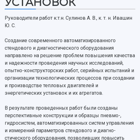
УСТАНОВОК
Руководители работ к.т.н. Сулинов А. В., к. т. н. Ивашин
НАЗАД
Ю. С.
Об университете
Новости
Образование
Научно-исследовательская деятельность
Создание современного автоматизированного
История
Главные новости
Почему я выбираю Самарский университет?
Основные научные направления
стендового и диагностического оборудования
Ключевые факты
Бортжурнал
Абитуриенту
Научные школы и ведущие научные коллектив
направлено на решение проблем повышения качества
Рейтинги
Объявления
Бакалавриат и специалитет
Диссертационные советы
и надежности проведения научных исследований,
События
Магистратура
Подготовка научных кадров
Руководство
опытно-конструкторских работ, серийных испытаний и
Аспирантура
Конкурс на замещение должностей научных
СМИ об университете
организации технологических процессов при создании
Наблюдательный совет
Формы обучения
работников
и производстве тепловых двигателей и
Попечительский совет
Учебные планы
Научно-технический совет
Пресс-центр
энергетических установок и их агрегатов.
Ученый совет
Дополнительное образование
Научные проекты и темы
Газета "Полет"
Ректорат
Институты и факультеты
Газета "Самарский университет"
В результате проведенных работ были созданы
Кадровый резерв
Аспирантура и докторантура
перспективные конструкции и образцы пневмо-,
Мы в соцсетях
Образовательные программы
гидросистем, автоматизированных систем управления
Персоналии
Справочные материалы
и измерений параметров стендового и диагно-
Мультимедиа
Профессорско-преподавательский состав
Сотрудники и преподаватели
стического оборудования, позволивших повысить