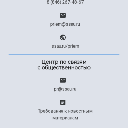
8 (846) 267-48-67
priem@ssau.ru
ssau.ru/priem
Центр по связям
с общественностью
pr@ssau.ru
Требования к новостным
материалам