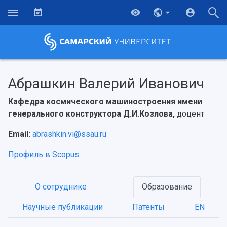
Абрашкин Валерий Иванович
Кафедра космического машиностроения имени
генерального конструктора Д.И.Козлова,
доцент
Email:
abrashkin.vi@ssau.ru
Профиль в Scopus
О сотруднике
Образование
Научные публикации
Патенты
EN
НАЗАД