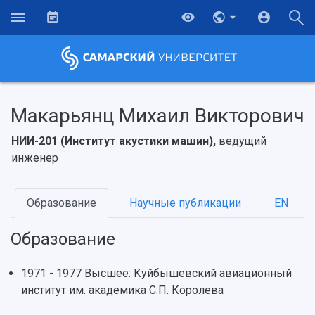
Макарьянц Михаил Викторович
НИИ-201 (Институт акустики машин),
ведущий
инженер
Образование
Научные публикации
EN
Образование
НАЗАД
Об университете
Новости
Образование
Научно-исследовательская деятельность
1971 - 1977 Высшее: Куйбышевский авиационный
институт им. академика С.П. Королева
История
Главные новости
Почему я выбираю Самарский университет?
Основные научные направления
Ключевые факты
Бортжурнал
Абитуриенту
Научные школы и ведущие научные коллектив