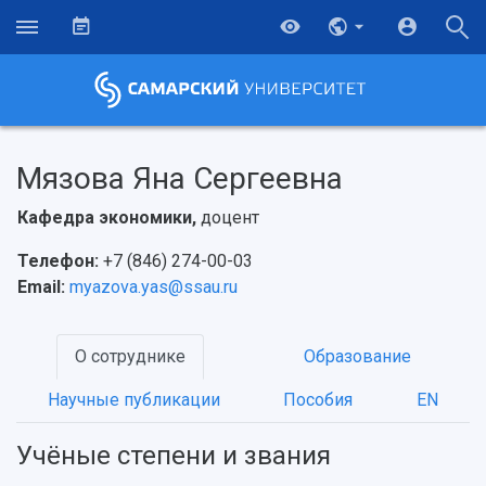
Мязова Яна Сергеевна
Кафедра экономики,
доцент
Телефон:
+7 (846) 274-00-03
Email:
myazova.yas@ssau.ru
О сотруднике
Образование
Научные публикации
Пособия
EN
НАЗАД
Об университете
Новости
Образование
Научно-исследовательская деятельность
Учёные степени и звания
История
Главные новости
Почему я выбираю Самарский университет?
Основные научные направления