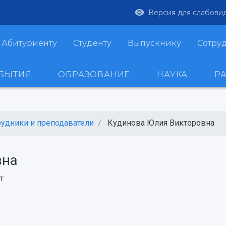
Версия для слабови
Абитуриенту
Студенту
Выпускнику
Сотру
ОБЫТИЯ
ОБРАЗОВАНИЕ
НАУКА
Р
рудники и преподаватели
Кудинова Юлия Викторовна
вна
т