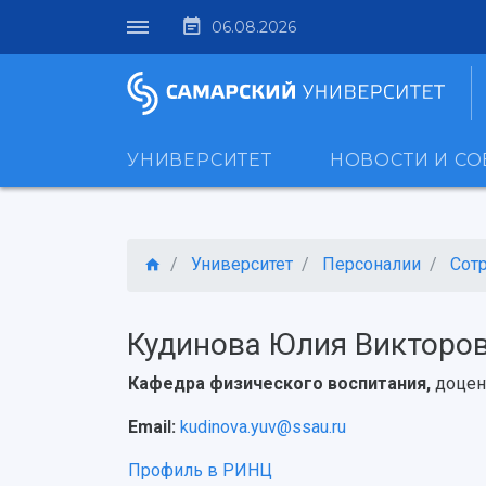
06.08.2026
УНИВЕРСИТЕТ
НОВОСТИ И С
Университет
Персоналии
Сот
Кудинова Юлия Викторо
Кафедра физического воспитания,
доцен
Email:
kudinova.yuv@ssau.ru
Профиль в РИНЦ