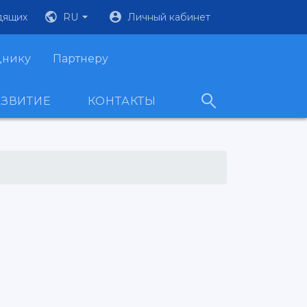
дящих
RU
Личный кабинет
днику
Партнеру
АЗВИТИЕ
КОНТАКТЫ