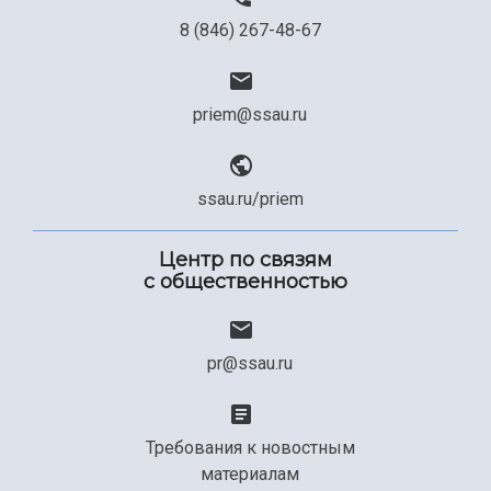
8 (846) 267-48-67
priem@ssau.ru
ssau.ru/priem
Центр по связям
с общественностью
pr@ssau.ru
Требования к новостным
материалам