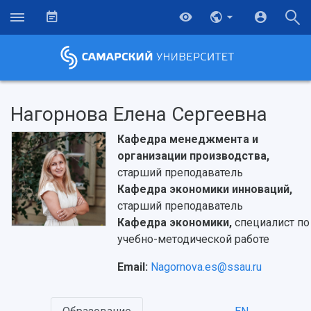
Нагорнова Елена Сергеевна
Кафедра менеджмента и
организации производства,
старший преподаватель
Кафедра экономики инноваций,
старший преподаватель
Кафедра экономики,
специалист по
учебно-методической работе
Email:
Nagornova.es@ssau.ru
НАЗАД
Об университете
Новости
Образование
Научно-исследовательская деятельность