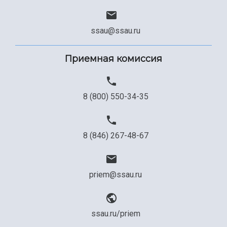
Сведения об образовательной организации
Официальные документы
ssau@ssau.ru
Приемная комиссия
8 (800) 550-34-35
8 (846) 267-48-67
priem@ssau.ru
ssau.ru/priem