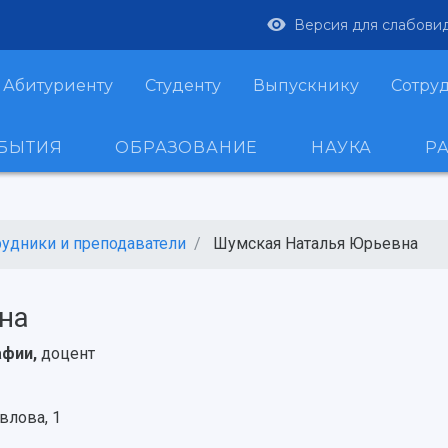
Версия для слабови
Абитуриенту
Студенту
Выпускнику
Сотру
ОБЫТИЯ
ОБРАЗОВАНИЕ
НАУКА
Р
рудники и преподаватели
Шумская Наталья Юрьевна
на
афии,
доцент
влова, 1