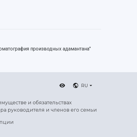
хроматография производных адамантана"
RU
имуществе и обязательствах
ра руководителя и членов его семьи
упции