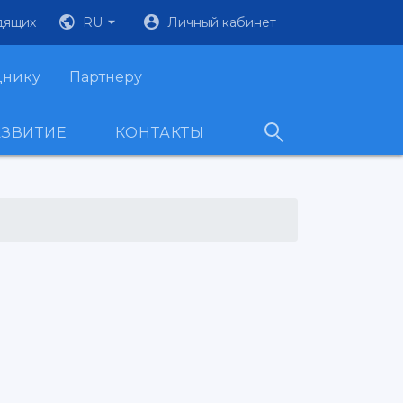
дящих
RU
Личный кабинет
днику
Партнеру
АЗВИТИЕ
КОНТАКТЫ