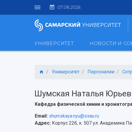
07.08.2026
УНИВЕРСИТЕТ
НОВОСТИ И С
Университет
Персоналии
Сот
Шумская Наталья Юрьев
Кафедра физической химии и хроматогр
Email:
shumskaya.nyu@ssau.ru
Адрес:
Корпус 22б, к. 507 ул. Академика Па