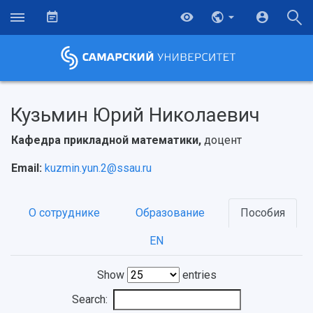
Кузьмин Юрий Николаевич
Кафедра прикладной математики,
доцент
Email:
kuzmin.yun.2@ssau.ru
О сотруднике
Образование
Пособия
EN
Show
entries
Search: