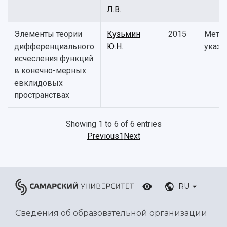
Л.В.
Элементы теории
Кузьмин
2015
Мето
дифференциального
Ю.Н.
указа
исчесления функций
в конечно-мерных
евклидовых
пространствах
Showing 1 to 6 of 6 entries
Previous
1
Next
RU
Сведения об образовательной организации