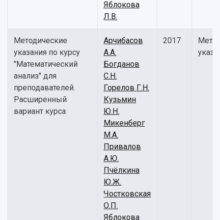
Отчеты о проведенных конференциях
Яблокова
Учебный аэродром
Л.В.
Центр истории авиационных двигателей
Ботанический сад
Методические
Арчибасов
2017
Мето
Умный дом бабочек
указания по курсу
А.А.
указа
Международный межвузовский кампус
"Математический
Богданов
анализ" для
С.Н.
Сведения об образовательной организации
преподавателей.
Горелов Г.Н.
Официальные документы
Расширенный
Кузьмин
вариант курса
Ю.Н.
Микенберг
М.А.
Привалов
А.Ю.
Пчёлкина
Ю.Ж.
Чостковская
О.П.
Яблокова