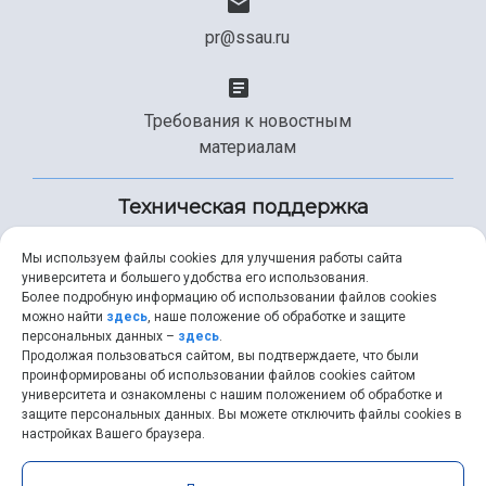
pr@ssau.ru
Требования к новостным
материалам
Техническая поддержка
Мы используем файлы cookies для улучшения работы сайта
университета и большего удобства его использования.
+7 (846) 267-49-99
Более подробную информацию об использовании файлов cookies
можно найти
здесь
, наше положение об обработке и защите
персональных данных –
здесь
.
Продолжая пользоваться сайтом, вы подтверждаете, что были
help@ssau.ru
проинформированы об использовании файлов cookies сайтом
университета и ознакомлены с нашим положением об обработке и
защите персональных данных. Вы можете отключить файлы cookies в
настройках Вашего браузера.
Самарский университет © 2026 |
ssau.ru
|
ssau@ssau.ru
|