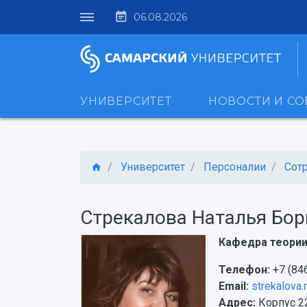
06.08.2026
УНИВЕРСИТЕТ
НОВОСТИ И С
Университет
Персоналии
Сот
Стрекалова Наталья Бор
Кафедра теории
Телефон:
+7 (84
Email:
strekalova
Адрес:
Корпус 22