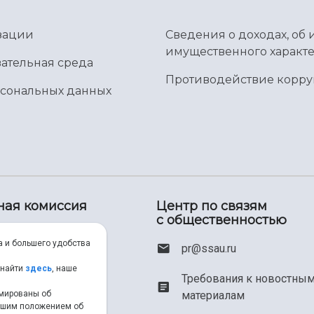
зации
Сведения о доходах, об 
имущественного характе
ательная среда
Противодействие корр
рсональных данных
ная комиссия
Центр по связям
с общественностью
00) 550-34-35
а и большего удобства
pr@ssau.ru
46) 267-48-67
 найти
здесь
, наше
Требования к новостны
рмированы об
материалам
em@ssau.ru
нашим положением об