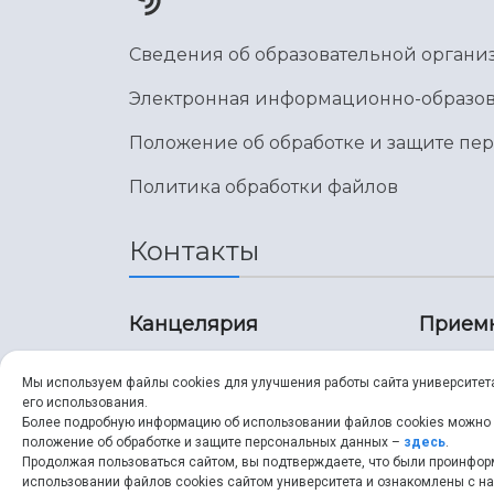
Сведения об образовательной органи
Электронная информационно-образов
Положение об обработке и защите пе
Политика обработки файлов
Контакты
Канцелярия
Прием
8 (846) 267-43-70
8 (8
Мы используем файлы cookies для улучшения работы сайта университет
его использования.
8 (846) 267-43-70
8 (8
Более подробную информацию об использовании файлов cookies можно
положение об обработке и защите персональных данных –
здесь
.
Продолжая пользоваться сайтом, вы подтверждаете, что были проинфо
ssau@ssau.ru
pri
использовании файлов cookies сайтом университета и ознакомлены с 