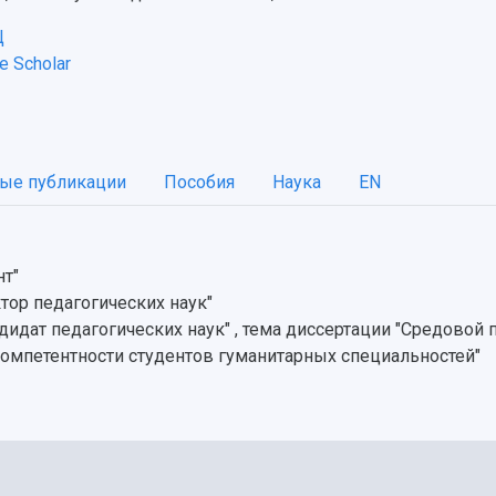
Ц
 Scholar
ые публикации
Пособия
Наука
EN
нт"
тор педагогических наук"
дидат педагогических наук" , тема диссертации "Средовой
мпетентности студентов гуманитарных специальностей"