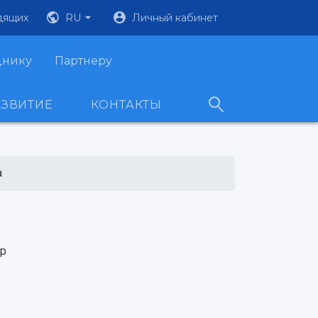
дящих
RU
Личный кабинет
днику
Партнеру
АЗВИТИЕ
КОНТАКТЫ
а
р