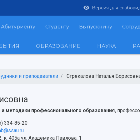
Версия для слабови
Абитуриенту
Студенту
Выпускнику
Сотру
ОБЫТИЯ
ОБРАЗОВАНИЕ
НАУКА
Р
рудники и преподаватели
Стрекалова Наталья Борисовн
исовна
 и методики профессионального образования,
профессо
6) 334-85-20
.nb@ssau.ru
, к. 405а ул. Академика Павлова, 1