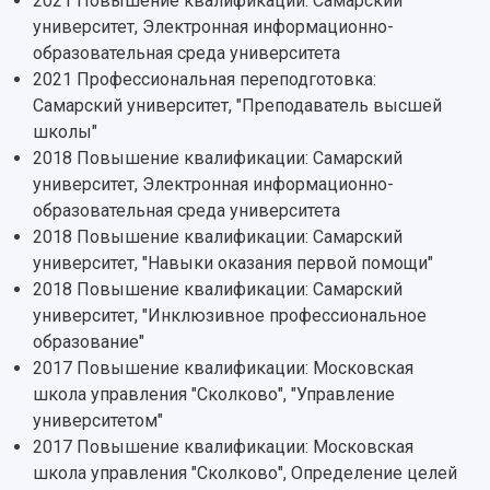
2021 Повышение квалификации: Самарский
Мультимедиа
Профессорско-преподавательский состав
Сотрудники и преподаватели
университет, Электронная информационно-
Научная инфраструктура
Расписание занятий
Заслуженные деятели
образовательная среда университета
Подкасты
Научно-исследовательские подразделения
2021 Профессиональная переподготовка:
Структура университета
Стипендии
Структурная схема управления научно-
Просветительский проект "Одержимы наукой
Самарский университет, "Преподаватель высшей
Институты и факультеты
исследовательской деятельностью
школы"
Тестирование иностранных граждан на
Кафедры
Материальная база
знание русского языка, истории России и
2018 Повышение квалификации: Самарский
Научные подразделения
Подразделения научного обслуживания
основ законодательства РФ
университет, Электронная информационно-
Отделы и службы
Организационные документы
образовательная среда университета
Общественные организации
Платные образовательные услуги
2018 Повышение квалификации: Самарский
Результаты научно-исследовательской
Институт искусственного интеллекта
Скидки на обучение
деятельности
университет, "Навыки оказания первой помощи"
Инжиниринговый центр
2018 Повышение квалификации: Самарский
Научно-технические разработки
Подготовительные курсы
Аграрный карбоновый полигон
университет, "Инклюзивное профессиональное
Конкурсы научных проектов и грантов
Архив
образование"
Областной конкурс "Молодой учёный"
Библиотека
2017 Повышение квалификации: Московская
Фирменный стиль
Отчеты о научно-исследовательской
школа управления "Сколково", "Управление
Видеолекции
деятельности
Устойчивое развитие
университетом"
Журналы Самарского университета
Противодействие COVID-19
2017 Повышение квалификации: Московская
Научные конференции
Кампус
школа управления "Сколково", Определение целей
Патенты