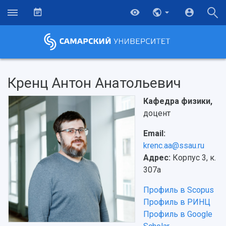
Кренц Антон Анатольевич
Кафедра физики,
доцент
Email:
krenc.aa@ssau.ru
Адрес:
Корпус 3, к.
307а
Профиль в Scopus
Профиль в РИНЦ
Профиль в Google