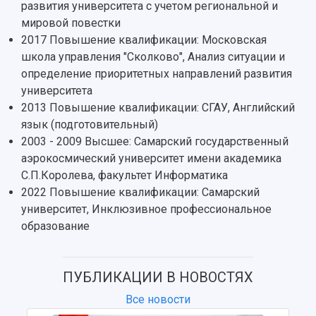
развития университета с учетом региональной и
3D-тур по университету
Публикации и издания
мировой повестки
Музеи
Отчеты о проведенных конференциях
2017 Повышение квалификации: Московская
Учебный аэродром
школа управления "Сколково", Анализ ситуации и
Центр истории авиационных двигателей
определение приоритетных направлений развития
Ботанический сад
университета
Умный дом бабочек
2013 Повышение квалификации: СГАУ, Английский
Международный межвузовский кампус
язык (подготовительный)
Сведения об образовательной организации
2003 - 2009 Высшее: Самарский государственный
аэрокосмический университет имени академика
Официальные документы
С.П.Королева, факультет Информатика
2022 Повышение квалификации: Самарский
университет, Инклюзивное профессиональное
образование
ПУБЛИКАЦИИ В НОВОСТЯХ
Все новости