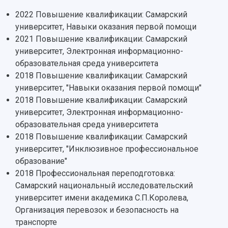
2022 Повышение квалификации: Самарский
университет, Навыки оказания первой помощи
2021 Повышение квалификации: Самарский
НАЗАД
университет, Электронная информационно-
Об университете
Новости
Образование
Научно-исследовательская деятельность
образовательная среда университета
2018 Повышение квалификации: Самарский
История
Главные новости
Почему я выбираю Самарский университет?
Основные научные направления
университет, "Навыки оказания первой помощи"
Ключевые факты
Бортжурнал
Абитуриенту
Научные школы и ведущие научные коллектив
2018 Повышение квалификации: Самарский
Рейтинги
Объявления
Бакалавриат и специалитет
Диссертационные советы
университет, Электронная информационно-
События
Магистратура
Подготовка научных кадров
Руководство
образовательная среда университета
Аспирантура
Конкурс на замещение должностей научных
СМИ об университете
2018 Повышение квалификации: Самарский
Наблюдательный совет
Формы обучения
работников
университет, "Инклюзивное профессиональное
Попечительский совет
Учебные планы
Научно-технический совет
Пресс-центр
образование"
Ученый совет
Дополнительное образование
Научные проекты и темы
Газета "Полет"
2018 Профессиональная переподготовка:
Ректорат
Институты и факультеты
Газета "Самарский университет"
Самарский национальный исследовательский
Кадровый резерв
Аспирантура и докторантура
университет имени академика С.П.Королева,
Мы в соцсетях
Образовательные программы
Организация перевозок и безопасность на
Персоналии
Справочные материалы
транспорте
Мультимедиа