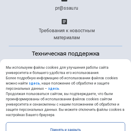
pr@ssau.ru
Требования к новостным
материалам
Техническая поддержка
Мы используем файлы cookies для улучшения работы сайта
университета и большего удобства его использования.
+7 (846) 267-49-99
Более подробную информацию об использовании файлов cookies
можно найти
здесь
, наше положение об обработке и защите
персональных данных –
здесь
.
Продолжая пользоваться сайтом, вы подтверждаете, что были
help@ssau.ru
проинформированы об использовании файлов cookies сайтом
университета и ознакомлены с нашим положением об обработке и
защите персональных данных. Вы можете отключить файлы cookies в
настройках Вашего браузера.
Самарский университет © 2026 |
ssau.ru
|
ssau@ssau.ru
|
Принять и закрыть