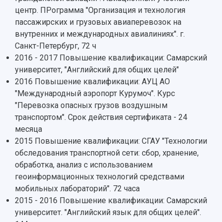
Публикации и издания
центр. ПРограмма "Организация и технология
Музеи
Отчеты о проведенных конференциях
пассажирских и грузовых авиаперевозок на
Учебный аэродром
внутренних и международных авиалиниях". г.
Центр истории авиационных двигателей
Санкт-Петербург, 72 ч
Ботанический сад
2016 - 2017 Повышение квалификации: Самарский
Умный дом бабочек
университет, "Английский для общих целей"
Международный межвузовский кампус
2016 Повышение квалификации: АУЦ АО
Сведения об образовательной организации
"Международный аэропорт Курумоч". Курс
"Перевозка опасных грузов воздушным
Официальные документы
транспортом". Срок действия сертификата - 24
месяца
2015 Повышение квалификации: СГАУ "Технологии
обследования транспортной сети: сбор, хранение,
обработка, анализ с использованием
геоинформационных технологий средствами
мобильных лабораторий". 72 часа
2015 - 2016 Повышение квалификации: Самарский
университет. "Английский язык для общих целей".