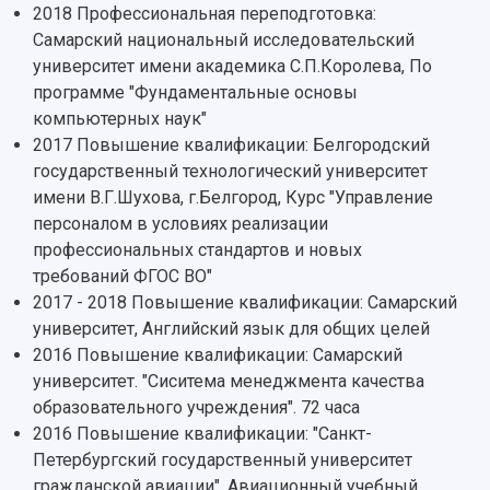
Профессорско-преподавательский состав
Сотрудники и преподаватели
2018 Профессиональная переподготовка:
Научная инфраструктура
Расписание занятий
Заслуженные деятели
Самарский национальный исследовательский
Подкасты
Научно-исследовательские подразделения
университет имени академика С.П.Королева, По
Структура университета
Стипендии
Структурная схема управления научно-
Просветительский проект "Одержимы наукой
программе "Фундаментальные основы
Институты и факультеты
исследовательской деятельностью
компьютерных наук"
Тестирование иностранных граждан на
Кафедры
Материальная база
знание русского языка, истории России и
2017 Повышение квалификации: Белгородский
Научные подразделения
Подразделения научного обслуживания
основ законодательства РФ
государственный технологический университет
Отделы и службы
Организационные документы
имени В.Г.Шухова, г.Белгород, Курс "Управление
Общественные организации
Платные образовательные услуги
персоналом в условиях реализации
Результаты научно-исследовательской
Институт искусственного интеллекта
Скидки на обучение
деятельности
профессиональных стандартов и новых
Инжиниринговый центр
требований ФГОС ВО"
Научно-технические разработки
Подготовительные курсы
Аграрный карбоновый полигон
2017 - 2018 Повышение квалификации: Самарский
Конкурсы научных проектов и грантов
Архив
университет, Английский язык для общих целей
Областной конкурс "Молодой учёный"
Библиотека
2016 Повышение квалификации: Самарский
Фирменный стиль
Отчеты о научно-исследовательской
университет. "Сиситема менеджмента качества
Видеолекции
деятельности
Устойчивое развитие
образовательного учреждения". 72 часа
Журналы Самарского университета
Противодействие COVID-19
2016 Повышение квалификации: "Санкт-
Научные конференции
Кампус
Петербургский государственный университет
Патенты
гражданской авиации". Авиационный учебный
3D-тур по университету