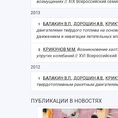
возмущениях
// XIX Всероссийский семин
2013
БАЛАКИН В.Л.
,
ДОРОШИН А.В.
,
КРИК
1
двигателями твёрдого топлива на осно
движением и навигации летательных аппа
КРИКУНОВ М.М.
Возникновение хаот
2
упругих колебаний
// XVI Всероссийский
2012
БАЛАКИН В.Л.
,
ДОРОШИН А.В.
,
КРИК
1
твердотопливным ракетным двигателе
ПУБЛИКАЦИИ В НОВОСТЯХ