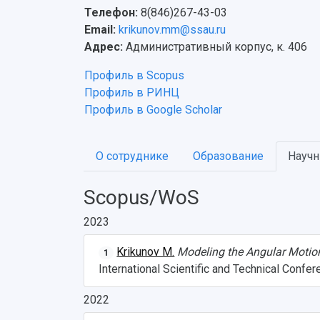
Телефон:
8(846)267-43-03
Email:
krikunov.mm@ssau.ru
Адрес:
Административный корпус, к. 406
Профиль в Scopus
Профиль в РИНЦ
Профиль в Google Scholar
О сотруднике
Образование
Научн
Scopus/WoS
2023
Krikunov M.
Modeling the Angular Motion 
1
International Scientific and Technical Co
2022