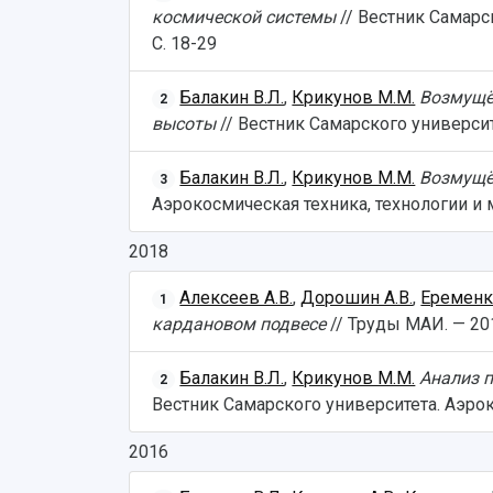
космической системы
// Вестник Самарск
С. 18-29
Балакин В.Л.
,
Крикунов М.М.
Возмущё
2
высоты
// Вестник Самарского университе
Балакин В.Л.
,
Крикунов М.М.
Возмущё
3
Аэрокосмическая техника, технологии и ма
2018
Алексеев А.В.
,
Дорошин А.В.
,
Еременко
1
кардановом подвесе
// Труды МАИ. — 201
Балакин В.Л.
,
Крикунов М.М.
Анализ 
2
Вестник Самарского университета. Аэроко
2016