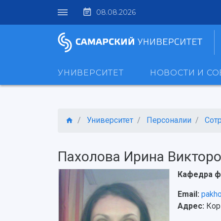
08.08.2026
УНИВЕРСИТЕТ
НОВОСТИ И С
Университет
Персоналии
Сот
Пахолова Ирина Виктор
Кафедра ф
Email:
pakho
Адрес:
Корп