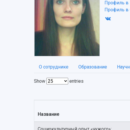
Профиль в
Профиль в 
О сотруднике
Образование
Научн
Show
entries
Название
Социокультурный опыт «чужого»: