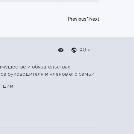
Previous
1
Next
RU
имуществе и обязательствах
ра руководителя и членов его семьи
упции