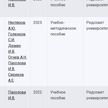
И.В.
пособие
университе
Нестеров
2025
Учебно-
Редсовет
А.Ю.
методическое
университе
Голенков
пособие
С.И.
Демин
И.В.
Огнев А.Н.
Пахолова
И.В.
Сериков
А.Е.
Пахолова
2022
Учебное
Редсовет
И.В.
пособие
университе