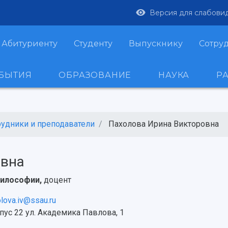
Версия для слабови
Абитуриенту
Студенту
Выпускнику
Сотру
ОБЫТИЯ
ОБРАЗОВАНИЕ
НАУКА
Р
рудники и преподаватели
Пахолова Ирина Викторовна
овна
илософии,
доцент
lova.iv@ssau.ru
ус 22 ул. Академика Павлова, 1