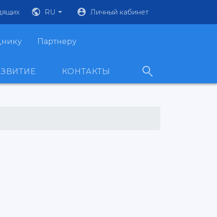
дящих
RU
Личный кабинет
днику
Партнеру
АЗВИТИЕ
КОНТАКТЫ