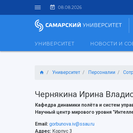
08.08.2026
УНИВЕРСИТЕТ
НОВОСТИ И С
Университет
Персоналии
Сот
Чернякина Ирина Влади
Кафедра динамики полёта и систем упра
Научный центр мирового уровня "Интел
Email:
gorbunova.iv@ssau.ru
Адрес:
Корпус 3