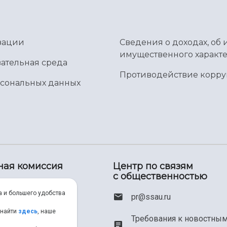
зации
Сведения о доходах, об 
имущественного характе
ательная среда
Противодействие корр
рсональных данных
ная комиссия
Центр по связям
с общественностью
00) 550-34-35
а и большего удобства
pr@ssau.ru
46) 267-48-67
 найти
здесь
, наше
Требования к новостны