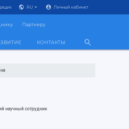
дящих
RU
Личный кабинет
днику
Партнеру
АЗВИТИЕ
КОНТАКТЫ
вна
ий научный сотрудник