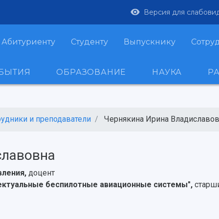
Версия для слабови
Абитуриенту
Студенту
Выпускнику
Сотру
ОБЫТИЯ
ОБРАЗОВАНИЕ
НАУКА
Р
рудники и преподаватели
Чернякина Ирина Владиславо
славовна
вления,
доцент
лектуальные беспилотные авиационные системы",
старш