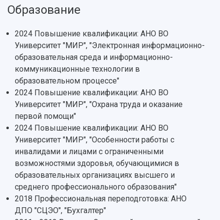
Образование
История
Главные новости
Почему я выбираю Самарский университет?
Основные научные направления
Ключевые факты
Бортжурнал
Абитуриенту
Научные школы и ведущие научные коллектив
2024 Повышение квалификации: АНО ВО
Рейтинги
Объявления
Бакалавриат и специалитет
Диссертационные советы
Университет "МИР", "Электронная информационно-
События
Магистратура
Подготовка научных кадров
Руководство
образовательная среда и информационно-
Аспирантура
Конкурс на замещение должностей научных
СМИ об университете
коммуникационные технологии в
Наблюдательный совет
Формы обучения
работников
образовательном процессе"
Попечительский совет
Учебные планы
Научно-технический совет
Пресс-центр
2024 Повышение квалификации: АНО ВО
Ученый совет
Дополнительное образование
Научные проекты и темы
Газета "Полет"
Университет "МИР", "Охрана труда и оказание
Ректорат
Институты и факультеты
Газета "Самарский университет"
первой помощи"
Кадровый резерв
Аспирантура и докторантура
2024 Повышение квалификации: АНО ВО
Мы в соцсетях
Образовательные программы
Университет "МИР", "Особенности работы с
Персоналии
Справочные материалы
инвалидами и лицами с ограниченными
Мультимедиа
Профессорско-преподавательский состав
Сотрудники и преподаватели
возможностями здоровья, обучающимися в
Научная инфраструктура
Расписание занятий
Заслуженные деятели
образовательных организациях высшего и
Подкасты
Научно-исследовательские подразделения
среднего профессионального образования"
Структура университета
Стипендии
Структурная схема управления научно-
Просветительский проект "Одержимы наукой
2018 Профессиональная переподготовка: АНО
Институты и факультеты
исследовательской деятельностью
ДПО "СЦЭО", "Бухгалтер"
Тестирование иностранных граждан на
Кафедры
Материальная база