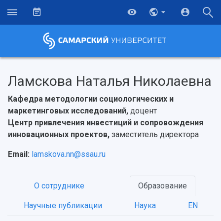
Ламскова Наталья Николаевна
Кафедра методологии социологических и
маркетинговых исследований,
доцент
Центр привлечения инвестиций и сопровождения
инновационных проектов,
заместитель директора
Email:
lamskova.nn@ssau.ru
О сотруднике
Образование
НАЗАД
Научные публикации
Наука
EN
Об университете
Новости
Образование
Научно-исследовательская деятельность