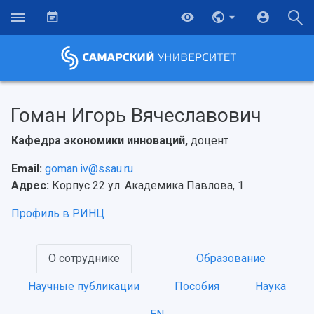
Гоман Игорь Вячеславович
Кафедра экономики инноваций,
доцент
Email:
goman.iv@ssau.ru
Адрес:
Корпус 22 ул. Академика Павлова, 1
Профиль в РИНЦ
О сотруднике
Образование
НАЗАД
Научные публикации
Пособия
Наука
Об университете
Новости
Образование
Научно-исследовательская деятельность
История
Главные новости
Почему я выбираю Самарский университет?
Основные научные направления