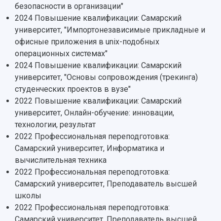
Структура университета
Стипендии
Структурная схема управления научно-
безопасности в организации"
Просветительский проект "Одержимы наукой
Институты и факультеты
исследовательской деятельностью
2024 Повышение квалификации: Самарский
Тестирование иностранных граждан на
Кафедры
Материальная база
университет, "Импортонезависимые прикладные и
знание русского языка, истории России и
Научные подразделения
Подразделения научного обслуживания
офисные приложения в unix-подобных
основ законодательства РФ
Отделы и службы
Организационные документы
операционных системах"
Общественные организации
Платные образовательные услуги
2024 Повышение квалификации: Самарский
Результаты научно-исследовательской
Институт искусственного интеллекта
университет, "Основы сопровождения (трекинга)
Скидки на обучение
деятельности
Инжиниринговый центр
студенческих проектов в вузе"
Научно-технические разработки
Подготовительные курсы
Аграрный карбоновый полигон
2022 Повышение квалификации: Самарский
Конкурсы научных проектов и грантов
Архив
университет, Онлайн-обучение: инновации,
Областной конкурс "Молодой учёный"
Библиотека
технологии, результат
Фирменный стиль
Отчеты о научно-исследовательской
2022 Профессиональная переподготовка:
Видеолекции
деятельности
Самарский университет, Информатика и
Устойчивое развитие
Журналы Самарского университета
вычислительная техника
Противодействие COVID-19
Научные конференции
2022 Профессиональная переподготовка:
Кампус
Патенты
Самарский университет, Преподаватель высшей
3D-тур по университету
Публикации и издания
школы
Музеи
Отчеты о проведенных конференциях
2022 Профессиональная переподготовка:
Учебный аэродром
Самарский университет, Преподаватель высшей