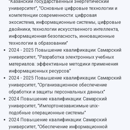
"Казанский государственный энергетический
НАЗАД
университет", "Основные цифровые технологии и
компетенции современности: цифровая
Об университете
Новости
Образование
Научно-исследовательская деятельность
экосистема, информационные системы, цифровые
История
Главные новости
Почему я выбираю Самарский университет?
Основные научные направления
двойники, технологии искусственного интеллекта,
Ключевые факты
Бортжурнал
Абитуриенту
Научные школы и ведущие научные коллектив
информационная безопасность, инновационные
Рейтинги
Объявления
Бакалавриат и специалитет
Диссертационные советы
технологии в образовании"
События
Магистратура
Подготовка научных кадров
2024 - 2025 Повышение квалификации: Самарский
Руководство
Аспирантура
Конкурс на замещение должностей научных
университет, "Разработка электронных учебных
СМИ об университете
Наблюдательный совет
Формы обучения
работников
материалов: эффективные методики применения
Попечительский совет
Учебные планы
Научно-технический совет
Пресс-центр
информационных ресурсов"
Ученый совет
Дополнительное образование
2024 - 2025 Повышение квалификации: Самарский
Научные проекты и темы
Газета "Полет"
Ректорат
университет, "Организационное обеспечение
Институты и факультеты
Газета "Самарский университет"
Кадровый резерв
Аспирантура и докторантура
обработки и защиты персональных данных"
Мы в соцсетях
Образовательные программы
2024 Повышение квалификации: Самарский
Персоналии
Справочные материалы
университет, "Импортонезависимые unix-
Мультимедиа
Профессорско-преподавательский состав
Сотрудники и преподаватели
подобные операционные системы"
Научная инфраструктура
Расписание занятий
Заслуженные деятели
2024 Повышение квалификации: Самарский
Подкасты
Научно-исследовательские подразделения
университет, "Обеспечение информационной