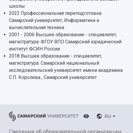
Центр истории авиационных двигателей
школы
Ботанический сад
2022 Профессиональная переподготовка:
Умный дом бабочек
Самарский университет, Информатики и
Международный межвузовский кампус
вычислительная техника
Сведения об образовательной организации
2001 - 2006 Высшее образование - специалитет,
магистратура: ФГОУ ВПО Самарский юридический
Официальные документы
институт ФСИН России
2018 Высшее образование - специалитет,
магистратура: Самарский национальный
исследовательский университет имени академика
С.П. Королева , Самарский университет
RU
Сведения об образовательной организации