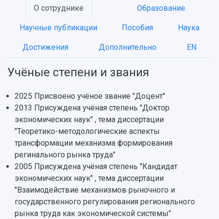
История
Главные новости
Почему я выбираю Самарский университет?
Основные научные направления
О сотруднике
Образование
Ключевые факты
Бортжурнал
Абитуриенту
Научные школы и ведущие научные коллектив
Научные публикации
Пособия
Наука
Рейтинги
Объявления
Бакалавриат и специалитет
Диссертационные советы
События
Магистратура
Подготовка научных кадров
Достижения
Дополнительно
EN
Руководство
Аспирантура
Конкурс на замещение должностей научных
СМИ об университете
Наблюдательный совет
Формы обучения
работников
Учёные степени и звания
Попечительский совет
Учебные планы
Научно-технический совет
Пресс-центр
Ученый совет
Дополнительное образование
2025 Присвоено учёное звание "Доцент"
Научные проекты и темы
Газета "Полет"
Ректорат
2013 Присуждена учёная степень "Доктор
Институты и факультеты
Газета "Самарский университет"
Кадровый резерв
Аспирантура и докторантура
экономических наук" , тема диссертации
Мы в соцсетях
Образовательные программы
"Теоретико-методологические аспекты
Персоналии
Справочные материалы
трансформации механизма формирования
Мультимедиа
Профессорско-преподавательский состав
Сотрудники и преподаватели
регинального рынка труда"
Научная инфраструктура
Расписание занятий
Заслуженные деятели
2005 Присуждена учёная степень "Кандидат
Подкасты
Научно-исследовательские подразделения
экономических наук" , тема диссертации
Структура университета
Стипендии
Структурная схема управления научно-
"Взаимодействие механизмов рыночного и
Просветительский проект "Одержимы наукой
Институты и факультеты
исследовательской деятельностью
государственного регулирования регионального
Тестирование иностранных граждан на
Кафедры
Материальная база
рынка труда как экономической системы"
знание русского языка, истории России и