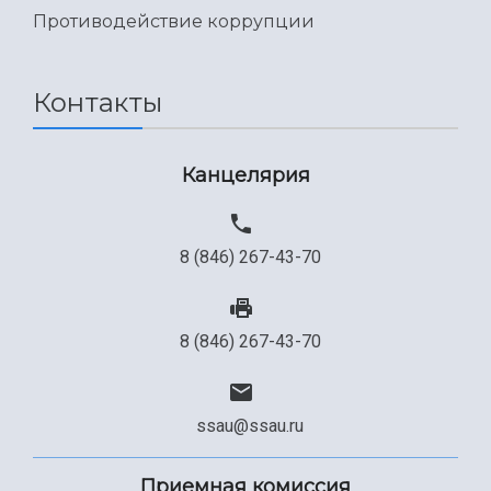
Международный межвузовский кампус
Противодействие коррупции
Сведения об образовательной организации
Официальные документы
Контакты
Канцелярия
8 (846) 267-43-70
8 (846) 267-43-70
ssau@ssau.ru
Приемная комиссия