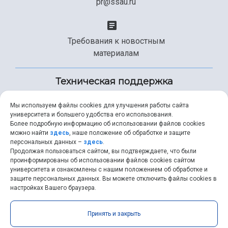
pr@ssau.ru
Требования к новостным
материалам
Техническая поддержка
Мы используем файлы cookies для улучшения работы сайта
университета и большего удобства его использования.
+7 (846) 267-49-99
Более подробную информацию об использовании файлов cookies
можно найти
здесь
, наше положение об обработке и защите
персональных данных –
здесь
.
Продолжая пользоваться сайтом, вы подтверждаете, что были
help@ssau.ru
проинформированы об использовании файлов cookies сайтом
университета и ознакомлены с нашим положением об обработке и
защите персональных данных. Вы можете отключить файлы cookies в
настройках Вашего браузера.
Самарский университет © 2026 |
ssau.ru
|
ssau@ssau.ru
|
Принять и закрыть
RSS
|
API