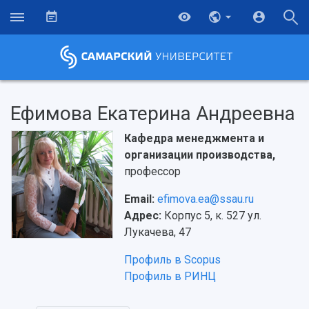
Ефимова Екатерина Андреевна
Кафедра менеджмента и
организации производства,
профессор
Email:
efimova.ea@ssau.ru
Адрес:
Корпус 5, к. 527 ул.
Лукачева, 47
Профиль в Scopus
Профиль в РИНЦ
НАЗАД
Об университете
Новости
Образование
Научно-исследовательская деятельность