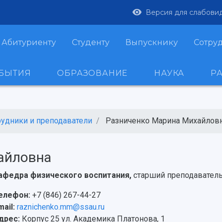
Версия для слабови
Абитуриенту
Студенту
Выпускнику
Сотру
ОБЫТИЯ
ОБРАЗОВАНИЕ
НАУКА
Р
рудники и преподаватели
Разниченко Марина Михайлов
айловна
афедра физического воспитания,
старший преподавател
елефон:
+7 (846) 267-44-27
mail:
raznichenko.mm@ssau.ru
дрес:
Корпус 25 ул. Академика Платонова, 1