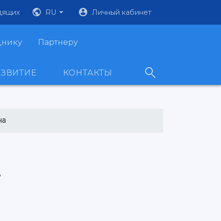
дящих
RU
Личный кабинет
днику
Партнеру
АЗВИТИЕ
КОНТАКТЫ
на
ь