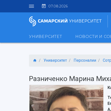
07.08.2026
УНИВЕРСИТЕТ
НОВОСТИ И С
Университет
Персоналии
Сот
Разниченко Марина Мих
К
Т
E
А