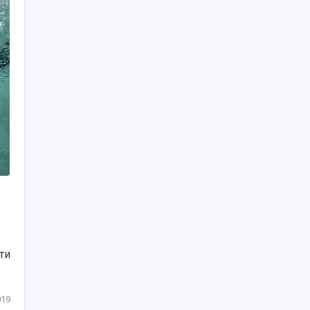
ти
019