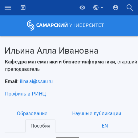
Ильина Алла Ивановна
Кафедра математики и бизнес-информатики,
старший
преподаватель
Email:
ilina.ai@ssau.ru
Профиль в РИНЦ
Образование
Научные публикации
Пособия
EN