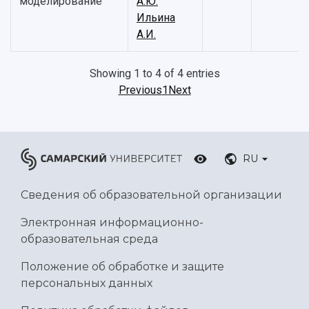
моделирование
А.Ю.
Ботанический сад
Ильина
Умный дом бабочек
А.И.
Международный межвузовский кампус
Сведения об образовательной организации
Showing 1 to 4 of 4 entries
Previous
1
Next
Официальные документы
RU
Сведения об образовательной организации
Электронная информационно-
образовательная среда
Положение об обработке и защите
персональных данных