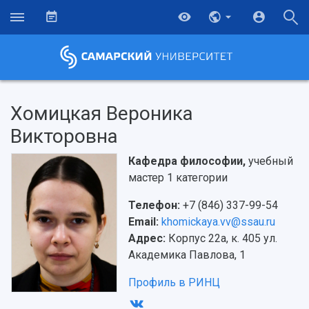
Хомицкая Вероника
Викторовна
Кафедра философии,
учебный
мастер 1 категории
Телефон:
+7 (846) 337-99-54
Email:
khomickaya.vv@ssau.ru
Адрес:
Корпус 22а, к. 405 ул.
Академика Павлова, 1
НАЗАД
Об университете
Новости
Образование
Научно-исследовательская деятельность
Профиль в РИНЦ
История
Главные новости
Почему я выбираю Самарский университет?
Основные научные направления