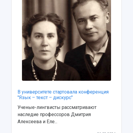
Учебный аэродром
Центр истории авиационных двигателей
Ботанический сад
Умный дом бабочек
Международный межвузовский кампус
Сведения об образовательной организации
Официальные документы
В университете стартовала конференция
"Язык – текст – дискурс"
Ученые-лингвисты рассматривают
наследие профессоров Дмитрия
Алексеева и Еле...