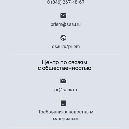
8 (846) 267-48-67
priem@ssau.ru
ssau.ru/priem
Центр по связям
с общественностью
pr@ssau.ru
Требования к новостным
материалам