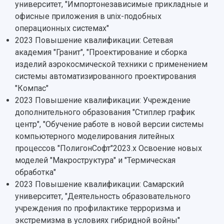
Персоналии
Справочные материалы
университет, "Импортонезависимые прикладные и
Мультимедиа
Профессорско-преподавательский состав
офисные приложения в unix-подобных
Сотрудники и преподаватели
Научная инфраструктура
Расписание занятий
операционных системах"
Заслуженные деятели
Подкасты
Научно-исследовательские подразделения
2023 Повышение квалификации: Сетевая
Структура университета
Стипендии
Структурная схема управления научно-
академия "Гранит", "Проектирование и сборка
Просветительский проект "Одержимы наукой
Институты и факультеты
исследовательской деятельностью
изделий аэрокосмической техники с применением
Тестирование иностранных граждан на
Кафедры
Материальная база
системы автоматизированного проектирования
знание русского языка, истории России и
Научные подразделения
Подразделения научного обслуживания
"Компас"
основ законодательства РФ
Отделы и службы
Организационные документы
2023 Повышение квалификации: Учреждение
Общественные организации
Платные образовательные услуги
дополнительного образования "Стиплер график
Результаты научно-исследовательской
Институт искусственного интеллекта
центр", "Обучение работе в новой версии системы
Скидки на обучение
деятельности
Инжиниринговый центр
компьютерного моделирования литейных
Научно-технические разработки
Подготовительные курсы
Аграрный карбоновый полигон
процессов "ПолигонСофт"2023.х Освоение новых
Конкурсы научных проектов и грантов
Архив
моделей "Макроструктура" и "Термическая
Областной конкурс "Молодой учёный"
Библиотека
обработка"
Фирменный стиль
Отчеты о научно-исследовательской
2023 Повышение квалификации: Самарский
Видеолекции
деятельности
университет, "Деятельность образовательного
Устойчивое развитие
Журналы Самарского университета
учреждения по профилактике терроризма и
Противодействие COVID-19
Научные конференции
экстремизма в условиях гибридной войны"
Кампус