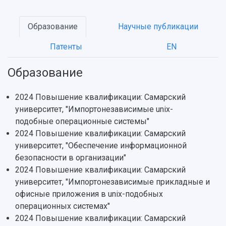
Образование
Научные публикации
Патенты
EN
НАЗАД
Образование
Об университете
Новости
Образование
Научно-исследовательская деятельность
История
Главные новости
Почему я выбираю Самарский университет?
Основные научные направления
2024 Повышение квалификации: Самарский
Ключевые факты
Бортжурнал
Абитуриенту
Научные школы и ведущие научные коллектив
университет, "Импортонезависимые unix-
Рейтинги
Объявления
Бакалавриат и специалитет
Диссертационные советы
подобные операционные системы"
События
Магистратура
Подготовка научных кадров
2024 Повышение квалификации: Самарский
Руководство
Аспирантура
Конкурс на замещение должностей научных
университет, "Обеспечение информационной
СМИ об университете
Наблюдательный совет
Формы обучения
работников
безопасности в организации"
Попечительский совет
Учебные планы
Научно-технический совет
Пресс-центр
2024 Повышение квалификации: Самарский
Ученый совет
Дополнительное образование
университет, "Импортонезависимые прикладные и
Научные проекты и темы
Газета "Полет"
Ректорат
офисные приложения в unix-подобных
Институты и факультеты
Газета "Самарский университет"
Кадровый резерв
Аспирантура и докторантура
операционных системах"
Мы в соцсетях
Образовательные программы
2024 Повышение квалификации: Самарский