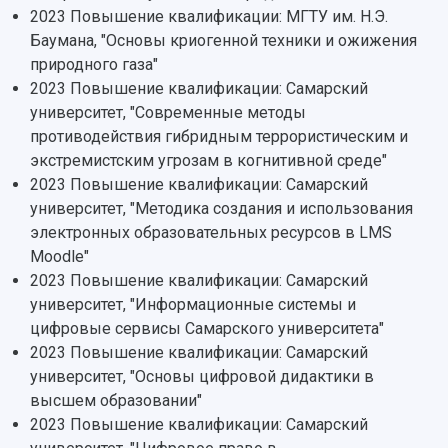
Патенты
2023 Повышение квалификации: МГТУ им. Н.Э.
3D-тур по университету
Публикации и издания
Баумана, "Основы криогенной техники и ожижения
Музеи
Отчеты о проведенных конференциях
природного газа"
Учебный аэродром
2023 Повышение квалификации: Самарский
Центр истории авиационных двигателей
университет, "Современные методы
Ботанический сад
противодействия гибридным террористическим и
Умный дом бабочек
экстремистским угрозам в когнитивной среде"
Международный межвузовский кампус
2023 Повышение квалификации: Самарский
Сведения об образовательной организации
университет, "Методика создания и использования
электронных образовательных ресурсов в LMS
Официальные документы
Moodle"
2023 Повышение квалификации: Самарский
университет, "Информационные системы и
цифровые сервисы Самарского университета"
2023 Повышение квалификации: Самарский
университет, "Основы цифровой дидактики в
высшем образовании"
2023 Повышение квалификации: Самарский