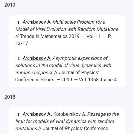
Ключевые факты
Бортжурнал
Абитуриенту
Научные школы и ведущие научные коллектив
2019
Рейтинги
Объявления
Бакалавриат и специалитет
Диссертационные советы
События
Магистратура
Подготовка научных кадров
Archibasov A.
Multi-scale Problem for a
Руководство
1
Аспирантура
Конкурс на замещение должностей научных
Model of Viral Evolution with Random Mutations
СМИ об университете
Наблюдательный совет
Формы обучения
работников
// Trends in Mathematics 2019. — Vol. 11. — P.
Попечительский совет
Учебные планы
Научно-технический совет
Пресс-центр
13-17
Ученый совет
Дополнительное образование
Научные проекты и темы
Газета "Полет"
Ректорат
Archibasov A.
Asymptotic expansions of
Институты и факультеты
2
Газета "Самарский университет"
Кадровый резерв
Аспирантура и докторантура
solutions in the model of virus dynamics with
Мы в соцсетях
Образовательные программы
immune response
// Journal of Physics:
Персоналии
Справочные материалы
Conference Series. — 2019. — Vol. 1368. Issue 4.
Мультимедиа
Профессорско-преподавательский состав
Сотрудники и преподаватели
Научная инфраструктура
Расписание занятий
Заслуженные деятели
Подкасты
2018
Научно-исследовательские подразделения
Структура университета
Стипендии
Структурная схема управления научно-
Просветительский проект "Одержимы наукой
Archibasov A.
, Korobeinikov A.
Passage to the
Институты и факультеты
исследовательской деятельностью
1
Тестирование иностранных граждан на
limit for models of viral dynamics with random
Кафедры
Материальная база
знание русского языка, истории России и
mutations
// Journal of Physics: Conference
Научные подразделения
Подразделения научного обслуживания
основ законодательства РФ