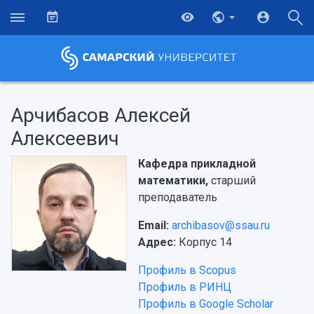
Арчибасов Алексей
Алексеевич
Кафедра прикладной
математики,
старший
преподаватель
Email:
archibasov@ssau.ru
Адрес:
Корпус 14
Профиль в Scopus
Профиль в РИНЦ
Профиль в Google Scholar