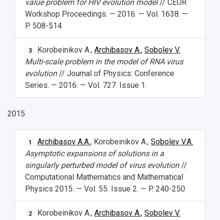
value problem for HIV evolution model
// CEUR
Сведения об образовательной организации
Workshop Proceedings. — 2016. — Vol. 1638. —
P. 508-514
Официальные документы
Korobeinikov A.,
Archibasov A.
,
Sobolev V.
3
Multi-scale problem in the model of RNA virus
evolution
// Journal of Physics: Conference
Series. — 2016. — Vol. 727. Issue 1.
2015
Archibasov A.A.
, Korobeinikov A.,
Sobolev V.A.
1
Asymptotic expansions of solutions in a
singularly perturbed model of virus evolution
//
Computational Mathematics and Mathematical
Physics 2015. — Vol. 55. Issue 2. — P. 240-250
Korobeinikov A.,
Archibasov A.
,
Sobolev V.
2