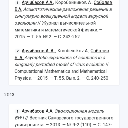
Арчибасов А.А.
, Коробейников А.,
Соболев
1
В.А.
Асимптотические разложения решений в
сингулярно возмущенной модели вирусной
эволюции
// Журнал вычислительной
математики и математической физики. —
2015. — Т. 55. № 2. — С. 242-252
Арчибасов А. А.
, Korobeinikov A.,
Соболев
2
В. А.
Asymptotic expansions of solutions in a
singularly perturbed model of virus evolution
//
Computational Mathematics and Mathematical
Physics. — 2015. — Т. 55. Вып. 2. — С. 240-250
2013
Арчибасов А.А.
Эволюционная модель
1
ВИЧ
// Вестник Самарского государственного
университета. — 2013. — № 9-2 (110). — С. 147-