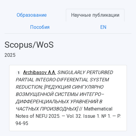
Образование
Научные публикации
Пособия
EN
Scopus/WoS
2025
Archibasov A.A.
SINGULARLY PERTURBED
1
PARTIAL INTEGRO-DIFFERENTIAL SYSTEM
REDUCTION; [РЕДУКЦИЯ СИНГУЛЯРНО
ВОЗМУЩЕННОЙ СИСТЕМЫ ИНТЕГРО–
ДИФФЕРЕНЦИАЛЬНЫХ УРАВНЕНИЙ В
ЧАСТНЫХ ПРОИЗВОДНЫХ]
// Mathematical
НАЗАД
Notes of NEFU 2025. — Vol. 32. Issue 1. № 1. — P.
94-95
Об университете
Новости
Образование
Научно-исследовательская деятельность
История
Главные новости
Почему я выбираю Самарский университет?
Основные научные направления