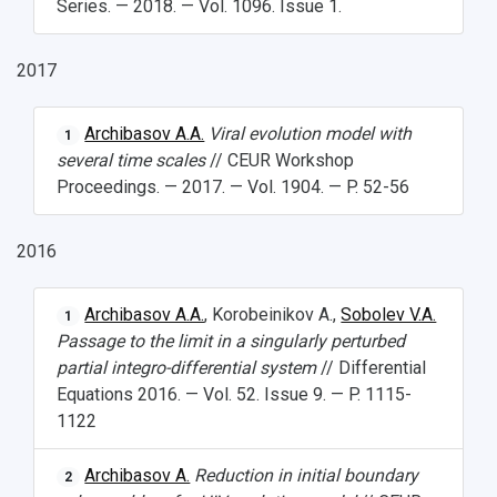
Series. — 2018. — Vol. 1096. Issue 1.
Отделы и службы
Организационные документы
Общественные организации
Платные образовательные услуги
Результаты научно-исследовательской
Институт искусственного интеллекта
Скидки на обучение
2017
деятельности
Инжиниринговый центр
Научно-технические разработки
Подготовительные курсы
Аграрный карбоновый полигон
Конкурсы научных проектов и грантов
Archibasov A.A.
Viral evolution model with
1
Архив
Областной конкурс "Молодой учёный"
Библиотека
several time scales
// CEUR Workshop
Фирменный стиль
Отчеты о научно-исследовательской
Proceedings. — 2017. — Vol. 1904. — P. 52-56
Видеолекции
деятельности
Устойчивое развитие
Журналы Самарского университета
2016
Противодействие COVID-19
Научные конференции
Кампус
Патенты
3D-тур по университету
Archibasov A.A.
, Korobeinikov A.,
Sobolev V.A.
Публикации и издания
1
Музеи
Passage to the limit in a singularly perturbed
Отчеты о проведенных конференциях
Учебный аэродром
partial integro-differential system
// Differential
Центр истории авиационных двигателей
Equations 2016. — Vol. 52. Issue 9. — P. 1115-
Ботанический сад
1122
Умный дом бабочек
Международный межвузовский кампус
Archibasov A.
Reduction in initial boundary
2