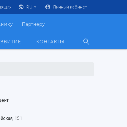
дящих
RU
Личный кабинет
днику
Партнеру
АЗВИТИЕ
КОНТАКТЫ
цент
йская, 151