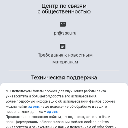
Центр по связям
с общественностью
pr@ssau.ru
Требования к новостным
материалам
Техническая поддержка
Мы используем файлы cookies для улучшения работы сайта
университета и большего удобства его использования.
+7 (846) 267-49-99
Более подробную информацию об использовании файлов cookies
можно найти
здесь
, наше положение об обработке и защите
персональных данных –
здесь
.
Продолжая пользоваться сайтом, вы подтверждаете, что были
help@ssau.ru
проинформированы об использовании файлов cookies сайтом
университета и ознакомлены с нашим положением об обработке и