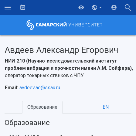
Авдеев Александр Егорович
НИИ-210 (Научно-исследовательский институт
проблем вибрации и прочности имени А.М. Сойфера),
оператор токарных ствнков с ЧПУ
Email:
avdeev.ae@ssau.ru
Образование
EN
НАЗАД
Об университете
Новости
Образование
Научно-исследовательская деятельность
Образование
История
Главные новости
Почему я выбираю Самарский университет?
Основные научные направления